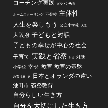
コーチング実践
ダルトン教育
主体性
不登校
ホームスクーリング
人生を楽しもう
公立小学校
大阪
子どもと対話
大阪府
子どもの幸せが中心の社会
実践と省察
子育て
対話
対等
幸せ
教育
教育の基盤
小学校
日本とオランダの違い
旅
教育視察
池田市
義務教育
自分らしい生き方
自分を大切にした生き方