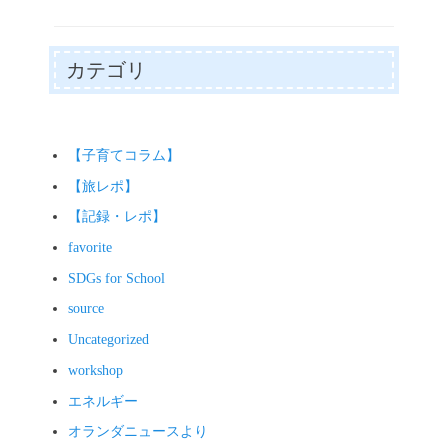
tte
bo
ail
se
ha
op
有
r
ok
ng
ts
y
er
A
Li
カテゴリ
pp
nk
【子育てコラム】
【旅レポ】
【記録・レポ】
favorite
SDGs for School
source
Uncategorized
workshop
エネルギー
オランダニュースより