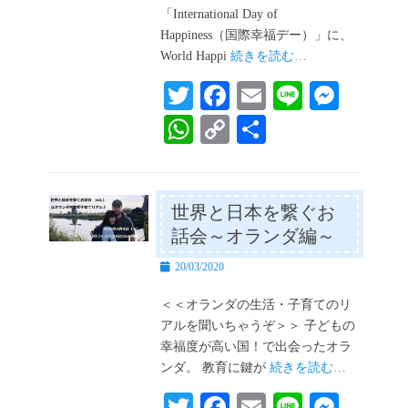
日
「Internationa​l Day of
Happiness（国際幸福デ​ー）」に、
World Happi
続きを読む…
T
Fa
E
Li
M
wi
ce
m
ne
es
W
C
共
tte
bo
ail
se
ha
op
有
r
ok
ng
ts
y
er
A
Li
世界と日本を繋ぐお
話会～オランダ編～
pp
nk
投
20/03/2020
稿
日
＜＜オランダの生活・子育てのリ
アルを聞いちゃうぞ＞＞ 子どもの
幸福度が高い国！で出会ったオラ
ンダ。 教育に鍵が
続きを読む…
T
Fa
E
Li
M