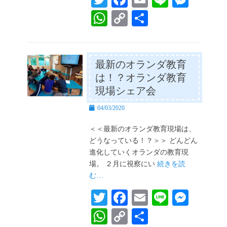
wi
ce
m
ne
es
W
C
共
tte
bo
ail
se
ha
op
有
r
ok
ng
ts
y
er
A
Li
最新のオランダ教育
は！？オランダ教育
pp
nk
現場シェア会
投
04/03/2020
稿
日
＜＜最新のオランダ教育現場は、
どうなっている！？＞＞ どんどん
進化していくオランダの教育現
場。 ２月に視察にい
続きを読
む…
T
Fa
E
Li
M
wi
ce
m
ne
es
W
C
共