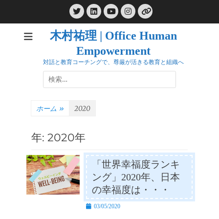
コ
Twitter
LinkedIn
Instagram
ン
YouTube
リ
ン
テ
ク
木村祐理 | Office Human
ン
Empowerment
ツ
へ
対話と教育コーチングで、尊厳が活きる教育と組織へ
ス
検
キ
索:
ッ
プ
ホーム
»
2020
年:
2020年
「世界幸福度ランキ
ング」2020年、日本
の幸福度は・・・
投
03/05/2020
稿