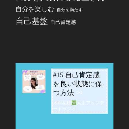
自分を楽しむ
自分を満たす
自己基盤
自己肯定感
#15 自己肯定感
-
を良い状態に保
つ方法
木村祐理
人生アップデ
ートラジオ