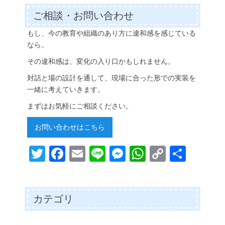
ご相談・お問い合わせ
もし、今の教育や組織のあり方に違和感を感じている
なら。
その違和感は、変化の入り口かもしれません。
対話と場の設計を通して、現場に合った形での実装を
一緒に考えていきます。
まずはお気軽にご相談ください。
お問い合わせはこちら
T
Fa
E
Li
M
W
C
共
wi
ce
m
ne
es
ha
op
有
tte
bo
ail
se
ts
y
r
ok
ng
A
Li
カテゴリ
er
pp
nk