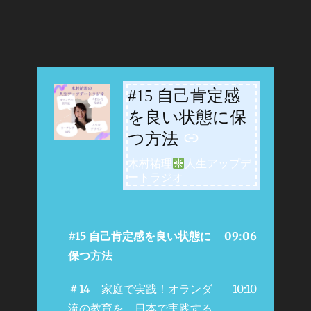
#15 自己肯定感
-
を良い状態に保
つ方法
木村祐理
人生アップデ
ートラジオ
#15 自己肯定感を良い状態に
09:06
保つ方法
＃14 家庭で実践！オランダ
10:10
流の教育を、日本で実践する