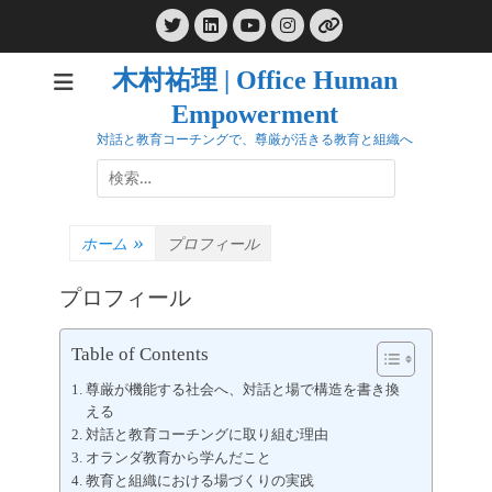
コ
Twitter
LinkedIn
Instagram
ン
YouTube
リ
ン
テ
ク
木村祐理 | Office Human
ン
Empowerment
ツ
へ
対話と教育コーチングで、尊厳が活きる教育と組織へ
ス
検
キ
索:
ッ
プ
ホーム
»
プロフィール
プロフィール
Table of Contents
尊厳が機能する社会へ、対話と場で構造を書き換
える
対話と教育コーチングに取り組む理由
オランダ教育から学んだこと
教育と組織における場づくりの実践