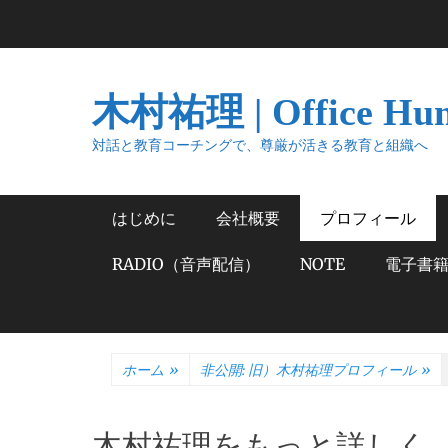
コ
ン
テ
ン
木村祐理 | Office Hu
ツ
へ
対話と教育コーチングで、尊厳が活きる教育と組織へ
ス
キ
メインメニュー
はじめに
会社概要
プロフィール
ッ
プ
RADIO（音声配信）
NOTE
電子書
ホーム
»
非公開: 旧）木村祐理プロフィール
»
木村祐理をもっと詳しく