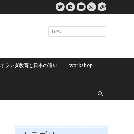
Twitter
LinkedIn
Instagram
YouTube
リ
ン
ク
検
索:
オランダ教育と日本の違い
workshop
検
索