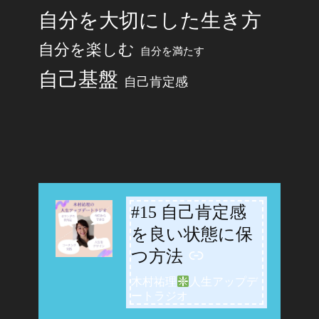
自分を大切にした生き方
自分を楽しむ
自分を満たす
自己基盤
自己肯定感
#15 自己肯定感
-
を良い状態に保
つ方法
木村祐理
人生アップデ
ートラジオ