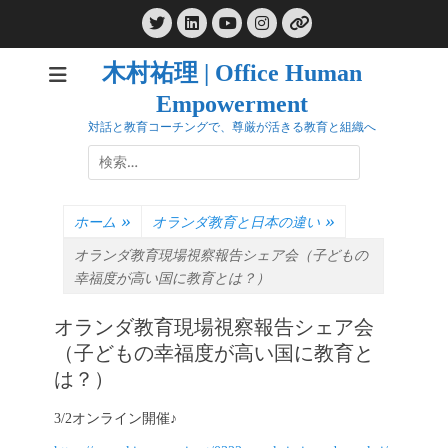
コ
Twitter
LinkedIn
Instagram
ン
YouTube
リ
ン
テ
ク
木村祐理 | Office Human
ン
Empowerment
ツ
へ
対話と教育コーチングで、尊厳が活きる教育と組織へ
ス
検
キ
索:
ッ
プ
ホーム
»
オランダ教育と日本の違い
»
オランダ教育現場視察報告シェア会（子どもの
幸福度が高い国に教育とは？）
オランダ教育現場視察報告シェア会
（子どもの幸福度が高い国に教育と
は？）
3/2オンライン開催♪