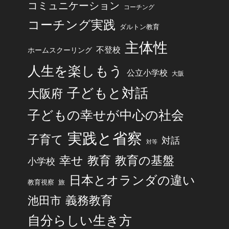
コミュニケーション
コーチング
コーチング実践
ダルトン教育
主体性
不登校
ホームスクーリング
人生を楽しもう
公立小学校
大阪
子どもと対話
大阪府
子どもの幸せが中心の社会
実践と省察
子育て
対話
対等
幸せ
教育
教育の基盤
小学校
日本とオランダの違い
旅
教育視察
池田市
義務教育
自分らしい生き方