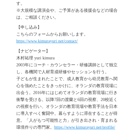
す。
※大規模な講演会や、ご予算がある後援会などの場合
は、ご相談ください。
【申し込み】
こちらのフォームからお願いします。
https://www.kimurayuri.net/contact/
【ナビゲーター】
木村祐理 yuri kimura
2003年にコーチ・カウンセラー・研修講師として独立
し、各機関で人材育成研修やセッションを行う。
子どもが生まれたことで、成人教育から幼児教育へ関
心を強めたことをきっかけに、オランダの教育現場に
出会う。2016年にはじめてオランダの教育現場に行き
衝撃を受ける。以降7回の渡蘭と6回の視察、20校近く
の視察を行い、オランダの教育現場や教育手法を日本
に導入すべく奮闘中。暮らすように滞在することが得
意。「人がもつ可能性と力」が引き出され・育まれる
環境作りの専門家。
https://www.kimurayuri.net/profile/