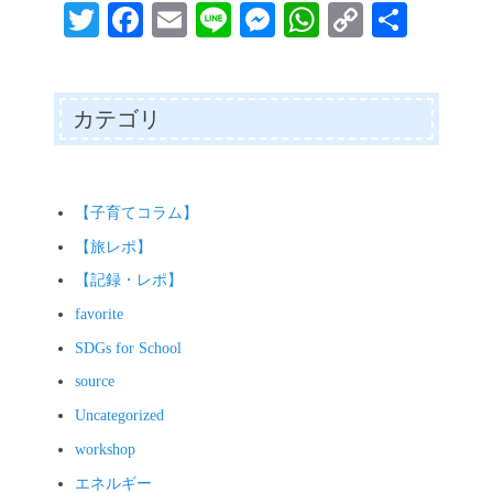
T
Fa
E
Li
M
W
C
共
wi
ce
m
ne
es
ha
op
有
tte
bo
ail
se
ts
y
r
ok
ng
A
Li
カテゴリ
er
pp
nk
【子育てコラム】
【旅レポ】
【記録・レポ】
favorite
SDGs for School
source
Uncategorized
workshop
エネルギー