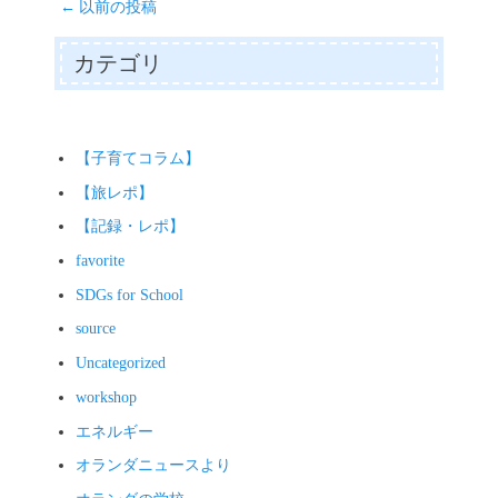
投
er
←
以前の投稿
A
Li
稿
pp
nk
ナ
カテゴリ
ビ
ゲ
ー
シ
【子育てコラム】
ョ
【旅レポ】
ン
【記録・レポ】
favorite
SDGs for School
source
Uncategorized
workshop
エネルギー
オランダニュースより