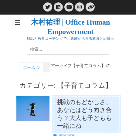
コ
Twitter
LinkedIn
Instagram
ン
YouTube
リ
ン
テ
ク
木村祐理 | Office Human
ン
Empowerment
ツ
へ
対話と教育コーチングで、尊厳が活きる教育と組織へ
ス
検
キ
索:
ッ
アーカイブ
【子育てコラム】 の
プ
ホーム
»
カテゴリー:
【子育てコラム】
挑戦のもどかしさ、
あなたはどう向き合
う？大人も子どもも
一緒にね
投