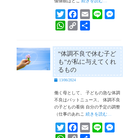
価値観はどこ
続きを読む…
T
Fa
E
Li
M
wi
ce
m
ne
es
W
C
共
tte
bo
ail
se
ha
op
有
r
ok
ng
ts
y
er
A
Li
”体調不良で休む子ど
も”が私に与えてくれ
pp
nk
るもの
投
13/06/2024
稿
日
働く母として、 子どもの急な体調
不良はバットニュース。 体調不良
の子どもの看病 自分の予定の調整
（仕事のあれこ
続きを読む…
T
Fa
E
Li
M
wi
ce
m
ne
es