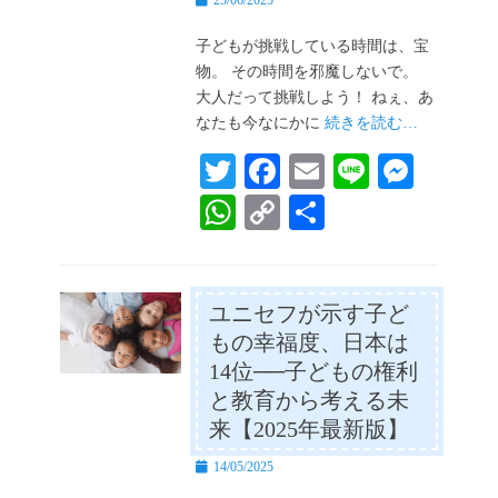
25/06/2025
稿
日
子どもが挑戦している時間は、宝
物。 その時間を邪魔しないで。
大人だって挑戦しよう！ ねぇ、あ
なたも今なにかに
続きを読む…
T
Fa
E
Li
M
wi
ce
m
ne
es
W
C
共
tte
bo
ail
se
ha
op
有
r
ok
ng
ts
y
er
A
Li
ユニセフが示す子ど
もの幸福度、日本は
pp
nk
14位──子どもの権利
と教育から考える未
来【2025年最新版】
投
14/05/2025
稿