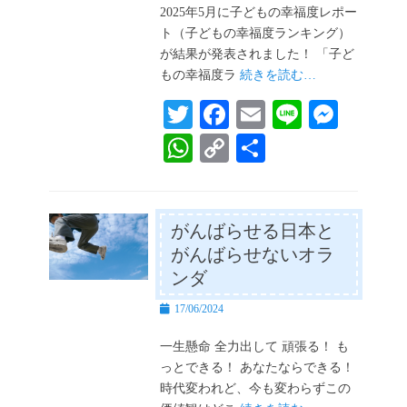
日
2025年5月に子どもの幸福度レポー
ト（子どもの幸福度ランキング）
が結果が発表されました！ 「子ど
もの幸福度ラ
続きを読む…
T
Fa
E
Li
M
wi
ce
m
ne
es
W
C
共
tte
bo
ail
se
ha
op
有
r
ok
ng
ts
y
er
A
Li
がんばらせる日本と
がんばらせないオラ
pp
nk
ンダ
投
17/06/2024
稿
日
一生懸命 全力出して 頑張る！ も
っとできる！ あなたならできる！
時代変われど、今も変わらずこの