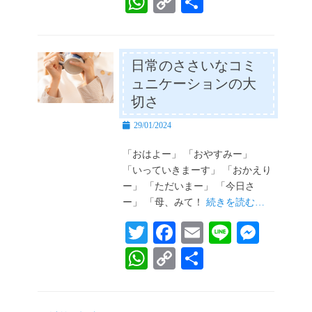
W
C
共
tte
bo
ail
se
ha
op
有
r
ok
ng
ts
y
er
A
Li
日常のささいなコミ
ュニケーションの大
pp
nk
切さ
投
29/01/2024
稿
日
「おはよー」 「おやすみー」
「いっていきまーす」 「おかえり
ー」 「ただいまー」 「今日さ
ー」 「母、みて！
続きを読む…
T
Fa
E
Li
M
wi
ce
m
ne
es
W
C
共
tte
bo
ail
se
ha
op
有
r
ok
ng
ts
y