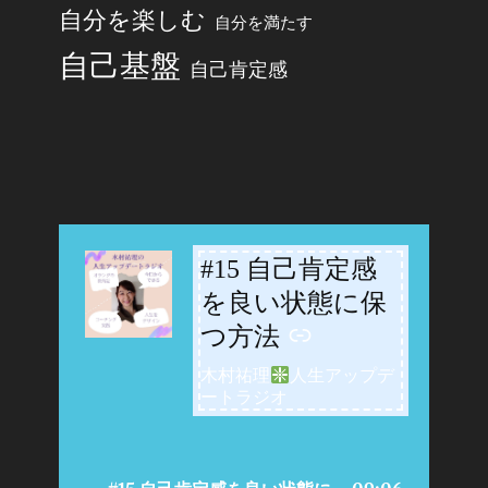
自分を楽しむ
自分を満たす
自己基盤
自己肯定感
#15 自己肯定感
-
を良い状態に保
つ方法
木村祐理
人生アップデ
ートラジオ