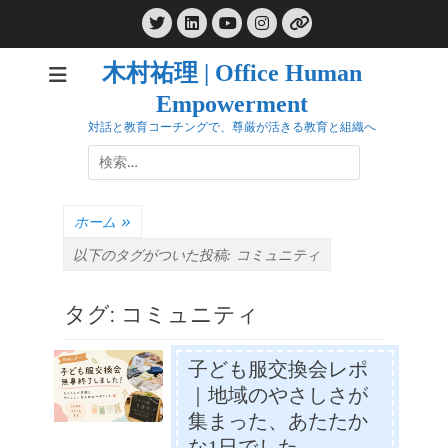
コ
Twitter
LinkedIn
Instagram
ン
YouTube
リ
ン
テ
ク
木村祐理 | Office Human
ン
Empowerment
ツ
へ
対話と教育コーチングで、尊厳が活きる教育と組織へ
ス
検
キ
索:
ッ
プ
ホーム
»
以下のタグがついた投稿:
コミュニティ
タグ:
コミュニティ
子ども服交換会レポ
｜地域のやさしさが
集まった、あたたか
な1日でした