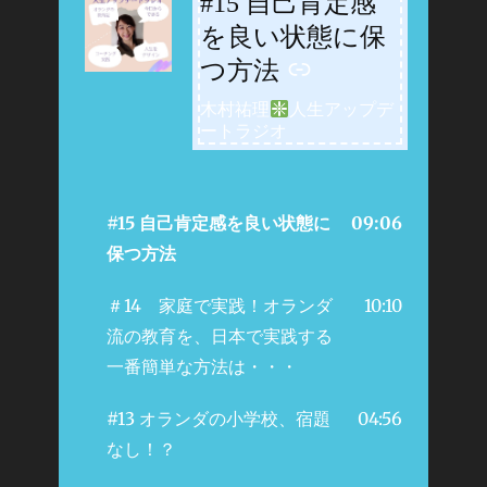
#15 自己肯定感
-
を良い状態に保
つ方法
木村祐理
人生アップデ
ートラジオ
#15 自己肯定感を良い状態に
09:06
保つ方法
＃14 家庭で実践！オランダ
10:10
流の教育を、日本で実践する
一番簡単な方法は・・・
#13 オランダの小学校、宿題
04:56
なし！？