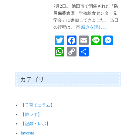
日
7月2日。 池田市で開催された「防
災備蓄倉庫・学校給食センター見
学会」に参加してきました。 当日
の行程は、 市
続きを読む…
T
Fa
E
Li
M
wi
ce
m
ne
es
W
C
共
tte
bo
ail
se
ha
op
有
r
ok
ng
ts
y
er
A
Li
カテゴリ
pp
nk
【子育てコラム】
【旅レポ】
【記録・レポ】
favorite