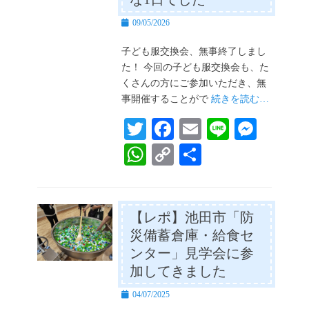
投
09/05/2026
稿
日
子ども服交換会、無事終了しまし
た！ 今回の子ども服交換会も、た
くさんの方にご参加いただき、無
事開催することがで
続きを読む…
T
Fa
E
Li
M
wi
ce
m
ne
es
W
C
共
tte
bo
ail
se
ha
op
有
r
ok
ng
ts
y
er
A
Li
【レポ】池田市「防
災備蓄倉庫・給食セ
pp
nk
ンター」見学会に参
加してきました
投
04/07/2025
稿