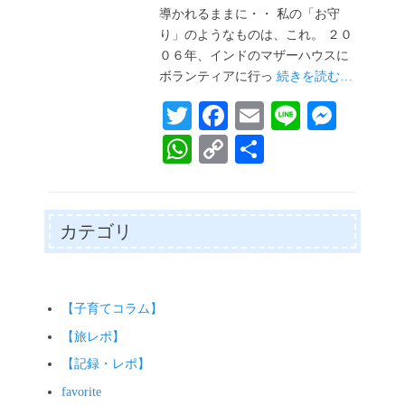
日
導かれるままに・・ 私の「お守
り」のようなものは、これ。 ２０
０６年、インドのマザーハウスに
ボランティアに行っ
続きを読む…
T
Fa
E
Li
M
wi
ce
m
ne
es
W
C
共
tte
bo
ail
se
ha
op
有
r
ok
ng
ts
y
er
A
Li
カテゴリ
pp
nk
【子育てコラム】
【旅レポ】
【記録・レポ】
favorite