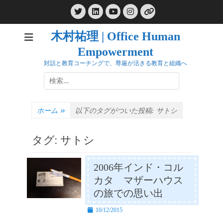
コ
Twitter
LinkedIn
Instagram
ン
YouTube
リ
ン
テ
ク
木村祐理 | Office Human
ン
Empowerment
ツ
へ
対話と教育コーチングで、尊厳が活きる教育と組織へ
ス
検
キ
索:
ッ
プ
ホーム
»
以下のタグがついた投稿:
サトシ
タグ:
サトシ
2006年インド・コル
カタ マザーハウス
の旅での思い出
投
10/12/2015
稿