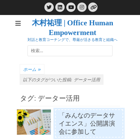
コ
Twitter
LinkedIn
Instagram
ン
YouTube
リ
ン
テ
ク
木村祐理 | Office Human
ン
Empowerment
ツ
へ
対話と教育コーチングで、尊厳が活きる教育と組織へ
ス
検
キ
索:
ッ
プ
ホーム
»
以下のタグがついた投稿:
データー活用
タグ:
データー活用
「みんなのデータサ
イエンス」公開講演
会に参加して