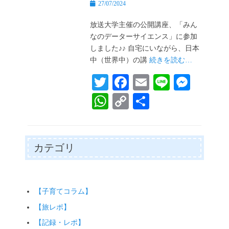
投
27/07/2024
稿
日
放送大学主催の公開講座、「みん
なのデーターサイエンス」に参加
しました♪♪ 自宅にいながら、日本
中（世界中）の講
続きを読む…
T
Fa
E
Li
M
wi
ce
m
ne
es
W
C
共
tte
bo
ail
se
ha
op
有
r
ok
ng
ts
y
er
A
Li
カテゴリ
pp
nk
【子育てコラム】
【旅レポ】
【記録・レポ】