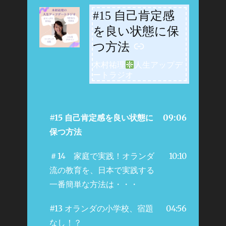
#15 自己肯定感
-
を良い状態に保
つ方法
木村祐理
人生アップデ
ートラジオ
#15 自己肯定感を良い状態に
09:06
保つ方法
＃14 家庭で実践！オランダ
10:10
流の教育を、日本で実践する
一番簡単な方法は・・・
#13 オランダの小学校、宿題
04:56
なし！？