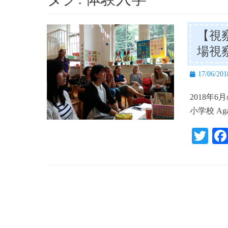
【視
場視
投
17/06/201
稿
2018年
日
小学校 Agat
T
wi
tte
r