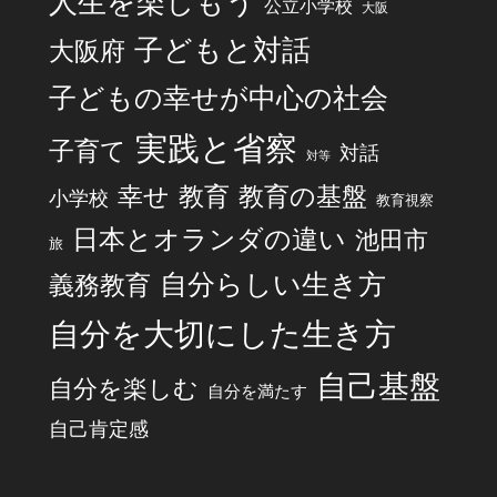
人生を楽しもう
公立小学校
大阪
子どもと対話
大阪府
子どもの幸せが中心の社会
実践と省察
子育て
対話
対等
幸せ
教育
教育の基盤
小学校
教育視察
日本とオランダの違い
池田市
旅
自分らしい生き方
義務教育
自分を大切にした生き方
自己基盤
自分を楽しむ
自分を満たす
自己肯定感