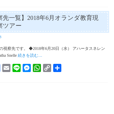
察先一覧】2018年6月オランダ教育現
察ツアー
8
6月の視察先です。 ◆2018年6月20日（水） アハータスネレン
ha Snelle
続きを読む…
Fa
E
Li
M
W
C
共
ce
m
ne
es
ha
op
有
bo
ail
se
ts
y
ok
ng
A
Li
er
pp
nk