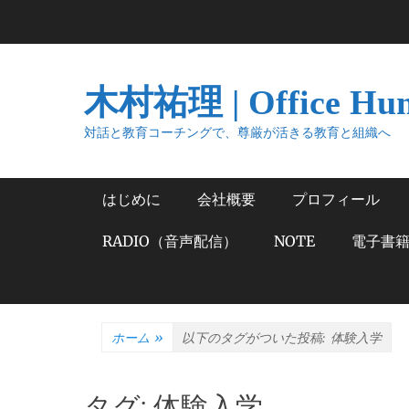
コ
ン
テ
ン
木村祐理 | Office Hu
ツ
へ
対話と教育コーチングで、尊厳が活きる教育と組織へ
ス
キ
メインメニュー
はじめに
会社概要
プロフィール
ッ
プ
RADIO（音声配信）
NOTE
電子書
ホーム
»
以下のタグがついた投稿:
体験入学
タグ:
体験入学