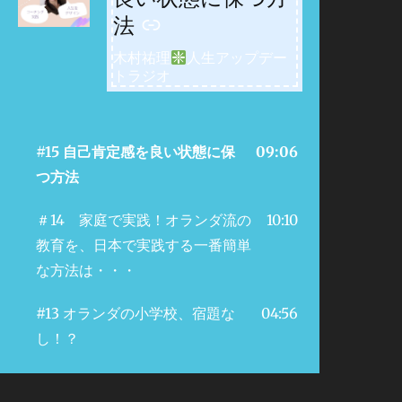
法
木村祐理
人生アップデー
トラジオ
#15 自己肯定感を良い状態に保
09:06
つ方法
＃14 家庭で実践！オランダ流の
10:10
教育を、日本で実践する一番簡単
な方法は・・・
#13 オランダの小学校、宿題な
04:56
し！？