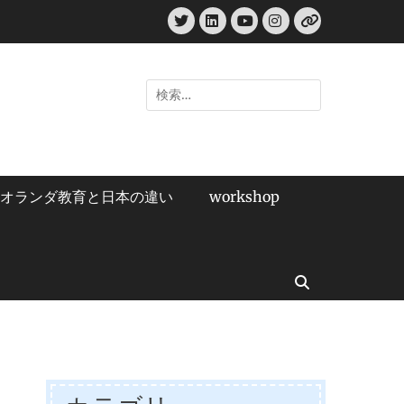
Twitter
LinkedIn
Instagram
YouTube
リ
ン
ク
検
索:
オランダ教育と日本の違い
workshop
検
索