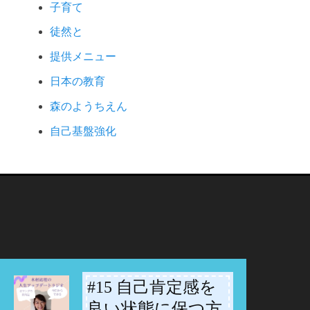
子育て
徒然と
提供メニュー
日本の教育
森のようちえん
自己基盤強化
#15 自己肯定感を
-
良い状態に保つ方