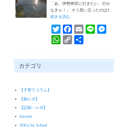
「あ、伊勢神宮に行きたい、行か
なきゃ！」 そう思い立ったのは1
続きを読む…
T
Fa
E
Li
M
wi
ce
m
ne
es
W
C
共
tte
bo
ail
se
ha
op
有
r
ok
ng
ts
y
er
A
Li
カテゴリ
pp
nk
【子育てコラム】
【旅レポ】
【記録・レポ】
favorite
SDGs for School