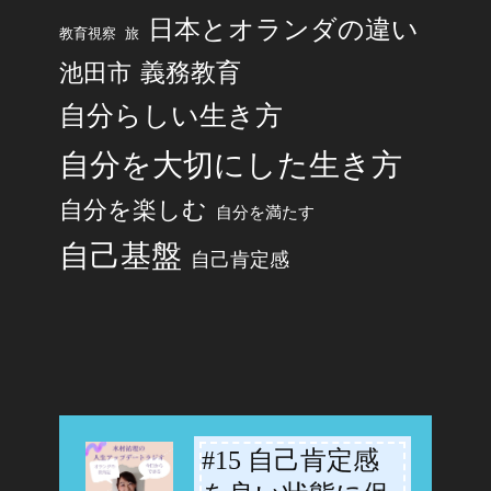
日本とオランダの違い
旅
教育視察
池田市
義務教育
自分らしい生き方
自分を大切にした生き方
自分を楽しむ
自分を満たす
自己基盤
自己肯定感
#15 自己肯定感
-