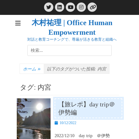
コ
Twitter
LinkedIn
Instagram
ン
YouTube
リ
ン
テ
ク
木村祐理 | Office Human
ン
Empowerment
ツ
へ
対話と教育コーチングで、尊厳が活きる教育と組織へ
ス
検
キ
索:
ッ
プ
ホーム
»
以下のタグがついた投稿:
内宮
タグ:
内宮
【旅レポ】day trip＠
伊勢編
投
10/12/2022
稿
日
2022/12/10 day trip ＠伊勢