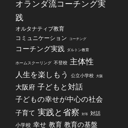
オランダ流コーチング実
践
オルタナティブ教育
コミュニケーション
コーチング
コーチング実践
ダルトン教育
主体性
不登校
ホームスクーリング
人生を楽しもう
公立小学校
大阪
子どもと対話
大阪府
子どもの幸せが中心の社会
実践と省察
子育て
対話
対等
幸せ
教育
教育の基盤
小学校