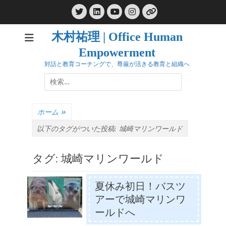
コ
Twitter
LinkedIn
Instagram
ン
YouTube
リ
ン
テ
ク
木村祐理 | Office Human
ン
Empowerment
ツ
へ
対話と教育コーチングで、尊厳が活きる教育と組織へ
ス
検
キ
索:
ッ
プ
ホーム
»
以下のタグがついた投稿:
城崎マリンワールド
タグ:
城崎マリンワールド
夏休み初日！バスツ
アーで城崎マリンワ
ールドへ