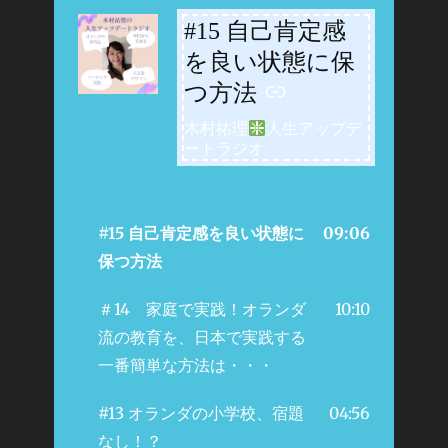
#15 自己肯定感
-
を良い状態に保
つ方法
木村祐理
人生アップデ
ートラジオ
#15 自己肯定感を良い状態に
09:06
保つ方法
＃14 家庭で実践！オランダ
10:10
流の教育を、日本で実践する
一番簡単な方法は・・・
#13 オランダの小学校、宿題
04:56
なし！？