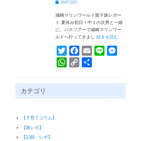
投
20/07/2025
稿
日
城崎マリンワールド親子旅レポー
ト 夏休み初日！中１の次男と一緒
に、バスツアーで城崎マリンワー
ルドへ行ってきまし
続きを読む…
T
Fa
E
Li
M
wi
ce
m
ne
es
W
C
共
tte
bo
ail
se
ha
op
有
r
ok
ng
ts
y
er
A
Li
カテゴリ
pp
nk
【子育てコラム】
【旅レポ】
【記録・レポ】