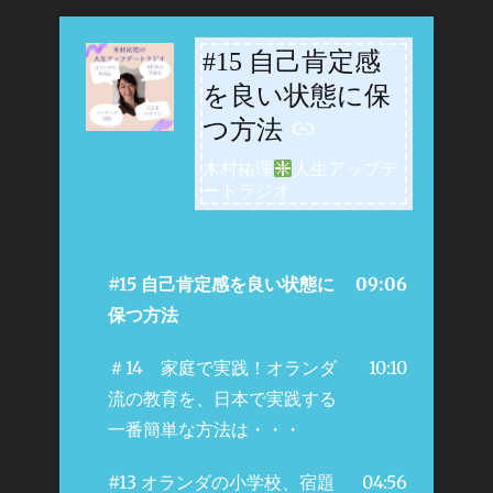
#15 自己肯定感
-
を良い状態に保
つ方法
木村祐理
人生アップデ
ートラジオ
#15 自己肯定感を良い状態に
09:06
保つ方法
＃14 家庭で実践！オランダ
10:10
流の教育を、日本で実践する
一番簡単な方法は・・・
#13 オランダの小学校、宿題
04:56