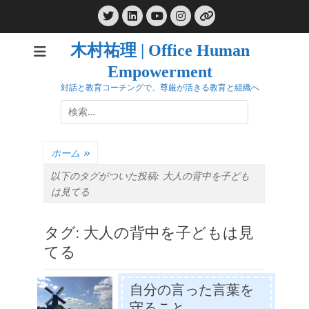
コ
Twitter
LinkedIn
Instagram
ン
YouTube
リ
ン
テ
ク
木村祐理 | Office Human
ン
Empowerment
ツ
へ
対話と教育コーチングで、尊厳が活きる教育と組織へ
ス
検
キ
索:
ッ
プ
ホーム
»
以下のタグがついた投稿:
大人の背中を子ども
は見てる
タグ:
大人の背中を子どもは見
てる
自分の言った言葉を
守ること