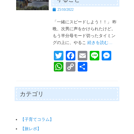
投
25/10/2022
稿
日
「一緒にスピードしよう！！」 昨
晩、次男に声をかけられたけど。
もう半分母モード切ったタイミン
グの上に、やるこ
続きを読む…
T
Fa
E
Li
M
wi
ce
m
ne
es
W
C
共
tte
bo
ail
se
ha
op
有
r
ok
ng
ts
y
er
A
Li
カテゴリ
pp
nk
【子育てコラム】
【旅レポ】