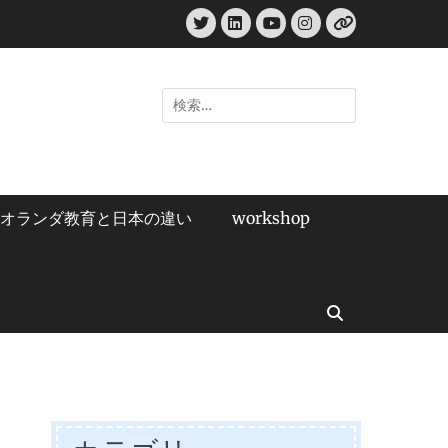
Twitter
LinkedIn
Instagram
YouTube
リ
ン
ク
検
索:
オランダ教育と日本の違い
workshop
検
索