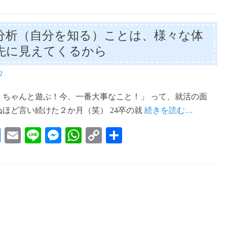
分析（自分を知る）ことは、様々な体
先に見えてくるから
2
、ちゃんと遊ぶ！今、一番大事なこと！」 って、就活の面
ほど言い続けた２か月（笑） 24卒の就
続きを読む…
Fa
E
Li
M
W
C
共
ce
m
ne
es
ha
op
有
bo
ail
se
ts
y
ok
ng
A
Li
er
pp
nk