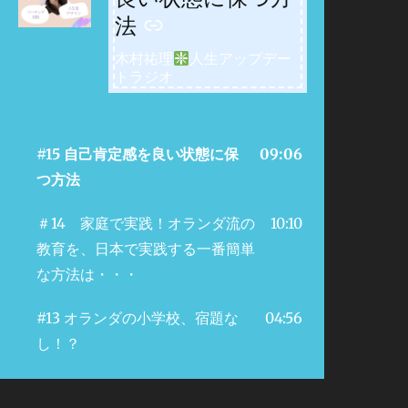
法
木村祐理
人生アップデー
トラジオ
#15 自己肯定感を良い状態に保
09:06
つ方法
＃14 家庭で実践！オランダ流の
10:10
教育を、日本で実践する一番簡単
な方法は・・・
#13 オランダの小学校、宿題な
04:56
し！？