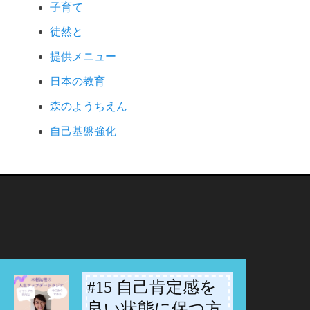
子育て
徒然と
提供メニュー
日本の教育
森のようちえん
自己基盤強化
#15 自己肯定感を
-
良い状態に保つ方