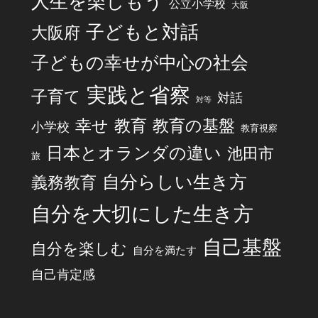
人生を楽しもう
公立小学校
大阪
子どもと対話
大阪府
子どもの幸せが中心の社会
実践と省察
子育て
対話
対等
幸せ
教育
教育の基盤
小学校
教育視察
日本とオランダの違い
池田市
旅
自分らしい生き方
義務教育
自分を大切にした生き方
自己基盤
自分を楽しむ
自分を満たす
自己肯定感