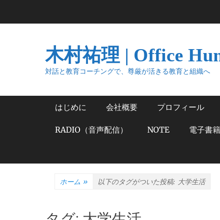
コ
ン
テ
ン
木村祐理 | Office Hu
ツ
へ
対話と教育コーチングで、尊厳が活きる教育と組織へ
ス
キ
メインメニュー
はじめに
会社概要
プロフィール
ッ
プ
RADIO（音声配信）
NOTE
電子書
ホーム
»
以下のタグがついた投稿:
大学生活
タグ:
大学生活