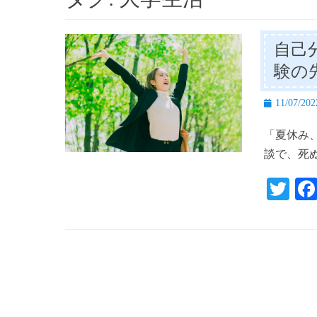
自己
験の
投
11/07/202
稿
「夏休み
日
談で、死ぬ
T
wi
tte
r