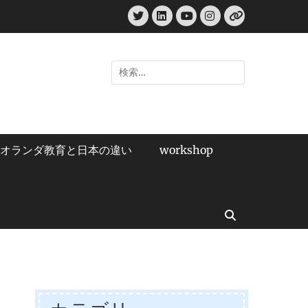
Twitter
LinkedIn
Instagram
YouTube
リ
ン
ク
検
索:
オランダ教育と日本の違い
workshop
検
索