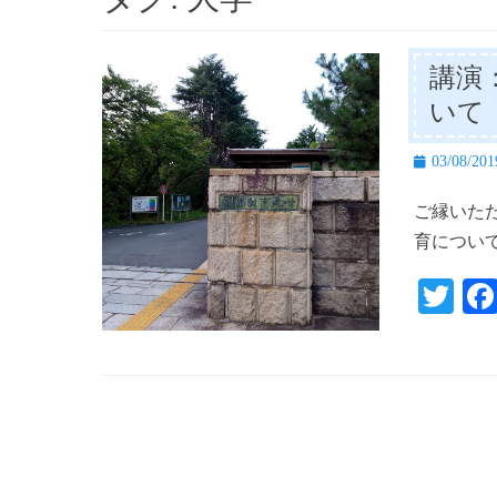
講演
いて
投
03/08/201
稿
ご縁いた
日
育につい
T
wi
tte
r