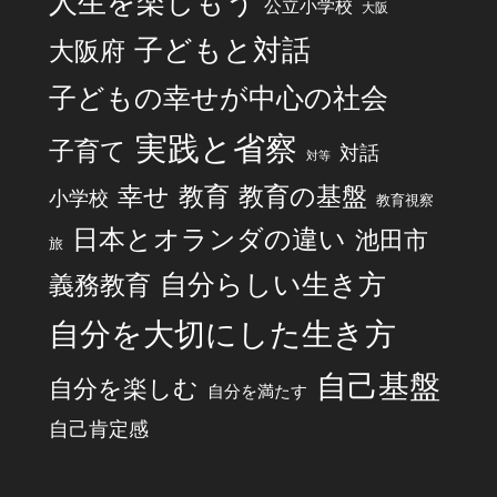
人生を楽しもう
公立小学校
大阪
子どもと対話
大阪府
子どもの幸せが中心の社会
実践と省察
子育て
対話
対等
幸せ
教育
教育の基盤
小学校
教育視察
日本とオランダの違い
池田市
旅
自分らしい生き方
義務教育
自分を大切にした生き方
自己基盤
自分を楽しむ
自分を満たす
自己肯定感