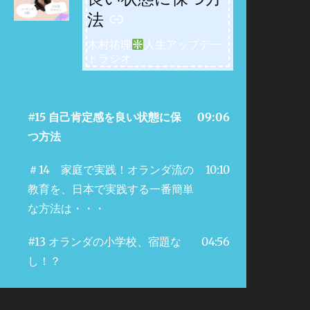
法
木村祐理
人生アップデー
トラジオ
#15 自己肯定感を良い状態に保
09:06
つ方法
＃14 家庭で実践！オランダ流の
10:10
教育を、日本で実践する一番簡単
な方法は・・・
#13 オランダの小学校、宿題な
04:56
し！？