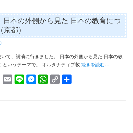
：日本の外側から見た 日本の教育につ
（京都）
9
だいて、講演に行きました。 日本の外側から見た 日本の教
て というテーマで。 オルタナティブ教
続きを読む…
Fa
E
Li
M
W
C
共
ce
m
ne
es
ha
op
有
bo
ail
se
ts
y
ok
ng
A
Li
er
pp
nk