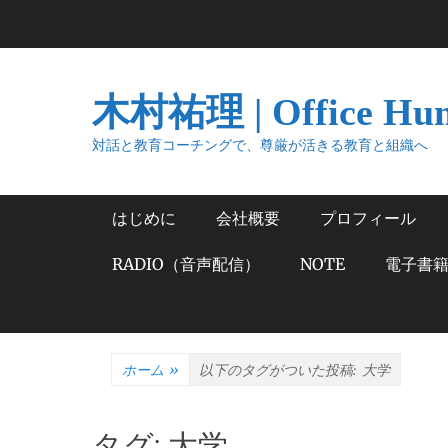
コ
ン
テ
ン
木村祐理 | Office Hu
ツ
へ
対話と教育コーチングで、尊厳が活きる教育と組織へ
ス
キ
メインメニュー
はじめに
会社概要
プロフィール
ッ
プ
RADIO（音声配信）
NOTE
電子書
ホーム
»
以下のタグがついた投稿:
大学
タグ:
大学