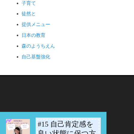
子育て
徒然と
提供メニュー
日本の教育
森のようちえん
自己基盤強化
#15 自己肯定感を
-
良い状態に保つ方