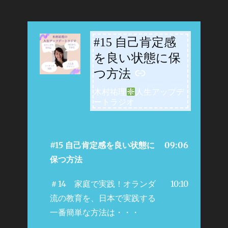
#15 自己肯定感
-
を良い状態に保
つ方法
木村祐理
人生アップデ
ートラジオ
#15 自己肯定感を良い状態に
09:06
保つ方法
＃14 家庭で実践！オランダ
10:10
流の教育を、日本で実践する
一番簡単な方法は・・・