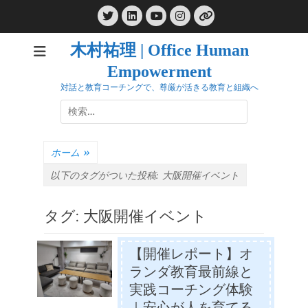
コ
Twitter
LinkedIn
Instagram
ン
YouTube
リ
ン
テ
ク
木村祐理 | Office Human
ン
Empowerment
ツ
へ
対話と教育コーチングで、尊厳が活きる教育と組織へ
ス
検
キ
索:
ッ
プ
ホーム
»
以下のタグがついた投稿:
大阪開催イベント
タグ:
大阪開催イベント
【開催レポート】オ
ランダ教育最前線と
実践コーチング体験
｜安心が人を育てる