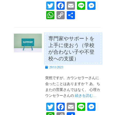
T
Fa
E
Li
M
wi
ce
m
ne
es
W
C
共
tte
bo
ail
se
ha
op
有
r
ok
ng
ts
y
er
A
Li
専門家やサポートを
上手に使おう（学校
pp
nk
が合わない子や不登
校への支援）
投
29/11/2023
稿
日
突然ですが、カウンセラーさんに
会ったことはありますか？ あ、ち
またの営業さんではなく、 心理カ
ウンセラーさんの
続きを読む…
T
Fa
E
Li
M