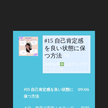
#15 自己肯定感
-
を良い状態に保
つ方法
木村祐理
人生アップデ
ートラジオ
#15 自己肯定感を良い状態に
09:06
保つ方法
＃14 家庭で実践！オランダ
10:10