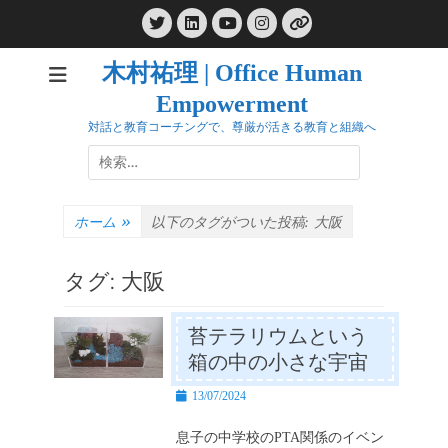
コ
Twitter
LinkedIn
Instagram
ン
YouTube
リ
ン
テ
ク
木村祐理 | Office Human
ン
Empowerment
ツ
へ
対話と教育コーチングで、尊厳が活きる教育と組織へ
ス
検
キ
索:
ッ
プ
ホーム
»
以下のタグがついた投稿:
大阪
タグ:
大阪
苔テラリウムという
箱の中の小さな宇宙
投
13/07/2024
稿
日
息子の中学校のPTA関係のイベン