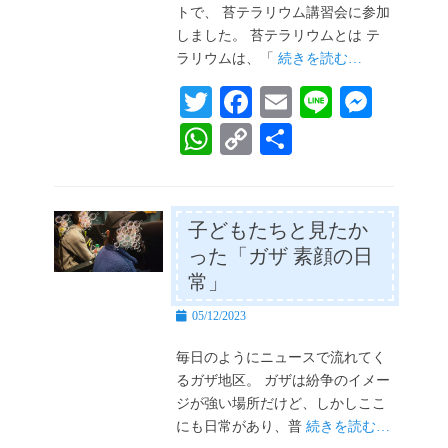
トで、 苔テラリウム講習会に参加
しました。 苔テラリウムとは テ
ラリウムは、「
続きを読む…
T
Fa
E
Li
M
wi
ce
m
ne
es
W
C
共
tte
bo
ail
se
ha
op
有
r
ok
ng
ts
y
er
A
Li
子どもたちと見たか
った「ガザ 素顔の日
pp
nk
常」
投
05/12/2023
稿
日
毎日のようにニュースで流れてく
るガザ地区。 ガザは紛争のイメー
ジが強い場所だけど、しかしここ
にも日常があり、普
続きを読む…