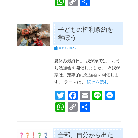
wi
ce
m
ne
es
W
C
共
tte
bo
ail
se
ha
op
有
r
ok
ng
ts
y
er
A
Li
子どもの権利条約を
学ぼう
pp
nk
投
03/09/2023
稿
日
夏休み最終日。 我が家では、おう
ち勉強会を開催しました。 ※我が
家は、定期的に勉強会を開催しま
す。 テーマは、
続きを読む…
T
Fa
E
Li
M
wi
ce
m
ne
es
W
C
共
tte
bo
ail
se
ha
op
有
r
ok
ng
ts
y
er
A
Li
全部、自分から出た