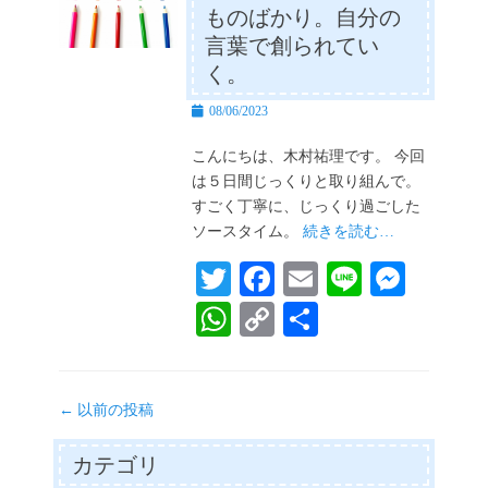
ものばかり。自分の
pp
nk
言葉で創られてい
く。
投
08/06/2023
稿
日
こんにちは、木村祐理です。 今回
は５日間じっくりと取り組んで。
すごく丁寧に、じっくり過ごした
ソースタイム。
続きを読む…
T
Fa
E
Li
M
wi
ce
m
ne
es
W
C
共
tte
bo
ail
se
ha
op
有
r
ok
ng
ts
y
投
er
←
以前の投稿
A
Li
稿
pp
nk
ナ
カテゴリ
ビ