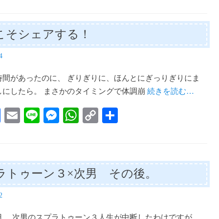
こそシェアする！
4
時間があったのに、 ぎりぎりに、ほんとにぎっりぎりにま
しにしたら。 まさかのタイミングで体調崩
続きを読む…
Fa
E
Li
M
W
C
共
ce
m
ne
es
ha
op
有
bo
ail
se
ts
y
ok
ng
A
Li
ラトゥーン３×次男 その後。
er
pp
nk
2
日。 次男のスプラトゥーン３人生が中断したわけですが