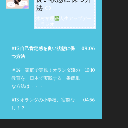
法
木村祐理
人生アップデー
トラジオ
#15 自己肯定感を良い状態に保
09:06
つ方法
＃14 家庭で実践！オランダ流の
10:10
教育を、日本で実践する一番簡単
な方法は・・・
#13 オランダの小学校、宿題な
04:56
し！？