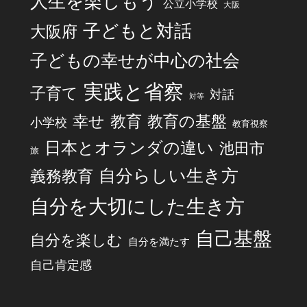
人生を楽しもう
公立小学校
大阪
子どもと対話
大阪府
子どもの幸せが中心の社会
実践と省察
子育て
対話
対等
幸せ
教育
教育の基盤
小学校
教育視察
日本とオランダの違い
池田市
旅
自分らしい生き方
義務教育
自分を大切にした生き方
自己基盤
自分を楽しむ
自分を満たす
自己肯定感