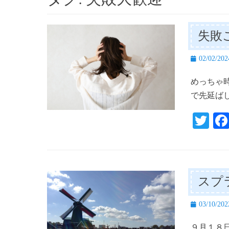
失敗
投
02/02/202
稿
めっちゃ
日
で先延ば
T
wi
tte
r
スプ
投
03/10/202
稿
９月１８
日