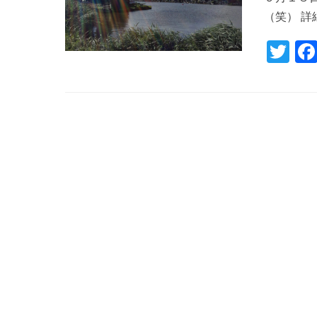
（笑） 
T
wi
tte
r