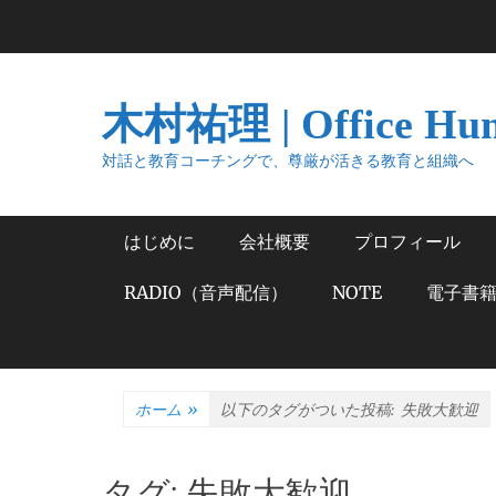
コ
ン
テ
ン
木村祐理 | Office Hu
ツ
へ
対話と教育コーチングで、尊厳が活きる教育と組織へ
ス
キ
メインメニュー
はじめに
会社概要
プロフィール
ッ
プ
RADIO（音声配信）
NOTE
電子書
ホーム
»
以下のタグがついた投稿:
失敗大歓迎
タグ:
失敗大歓迎