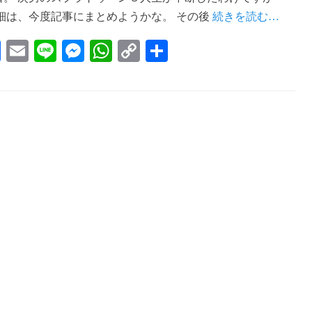
詳細は、今度記事にまとめようかな。 その後
続きを読む…
Fa
E
Li
M
W
C
共
ce
m
ne
es
ha
op
有
bo
ail
se
ts
y
ok
ng
A
Li
er
pp
nk