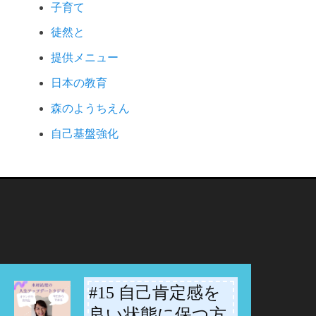
子育て
徒然と
提供メニュー
日本の教育
森のようちえん
自己基盤強化
#15 自己肯定感を
-
良い状態に保つ方