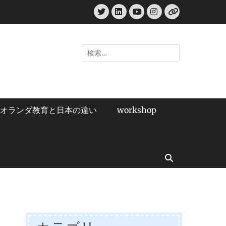
Twitter
LinkedIn
Instagram
YouTube
リ
ン
ク
検
索:
オランダ教育と日本の違い
workshop
検
索