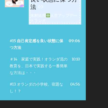
法
木村祐理
人生アップデー
トラジオ
#15 自己肯定感を良い状態に保
09:06
つ方法
＃14 家庭で実践！オランダ流の
10:10
教育を、日本で実践する一番簡単
な方法は・・・
#13 オランダの小学校、宿題な
04:56
し！？