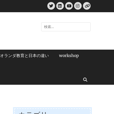
Twitter
LinkedIn
Instagram
YouTube
リ
ン
ク
検
索:
オランダ教育と日本の違い
workshop
検
索