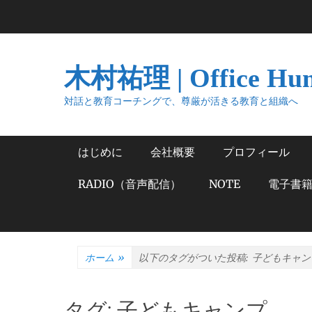
コ
ン
テ
ン
木村祐理 | Office Hu
ツ
へ
対話と教育コーチングで、尊厳が活きる教育と組織へ
ス
キ
メインメニュー
はじめに
会社概要
プロフィール
ッ
プ
RADIO（音声配信）
NOTE
電子書
ホーム
»
以下のタグがついた投稿:
子どもキャン
タグ:
子どもキャンプ