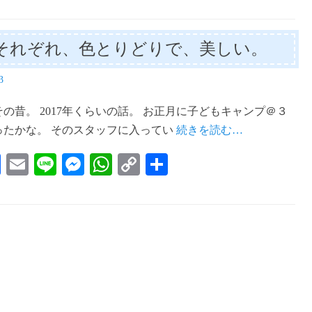
それぞれ、色とりどりで、美しい。
3
の昔。 2017年くらいの話。 お正月に子どもキャンプ＠３
ったかな。 そのスタッフに入ってい
続きを読む…
Fa
E
Li
M
W
C
共
ce
m
ne
es
ha
op
有
bo
ail
se
ts
y
ok
ng
A
Li
er
pp
nk