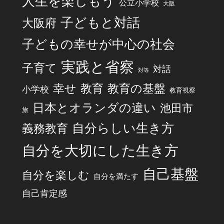
人生を楽しもう
公立小学校
大阪
子どもと対話
大阪府
子どもの幸せが中心の社会
実践と省察
子育て
対話
対等
幸せ
教育
教育の基盤
小学校
教育視察
日本とオランダの違い
池田市
旅
自分らしい生き方
義務教育
自分を大切にした生き方
自己基盤
自分を楽しむ
自分を満たす
自己肯定感