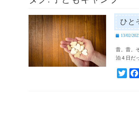
ひと
投
13/02/202
稿
昔、昔、そ
日
泊４日だ
T
wi
tte
r