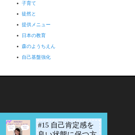
子育て
徒然と
提供メニュー
日本の教育
森のようちえん
自己基盤強化
#15 自己肯定感を
-
良い状態に保つ方