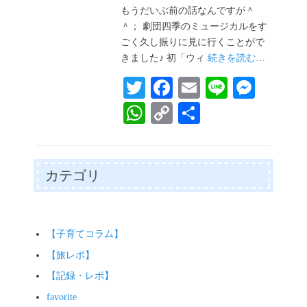
日
もうだいぶ前の話なんですが＾
＾； 劇団四季のミュージカルをす
ごく久し振りに見に行くことがで
きました♪ 初「ウィ
続きを読む…
T
Fa
E
Li
M
wi
ce
m
ne
es
W
C
共
tte
bo
ail
se
ha
op
有
r
ok
ng
ts
y
er
A
Li
カテゴリ
pp
nk
【子育てコラム】
【旅レポ】
【記録・レポ】
favorite