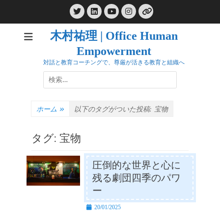
コ
Twitter
LinkedIn
Instagram
ン
YouTube
リ
ン
テ
ク
木村祐理 | Office Human
ン
Empowerment
ツ
へ
対話と教育コーチングで、尊厳が活きる教育と組織へ
ス
検
キ
索:
ッ
プ
ホーム
»
以下のタグがついた投稿:
宝物
タグ:
宝物
圧倒的な世界と心に
残る劇団四季のパワ
ー
投
20/01/2025
稿