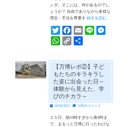
ンダ。そこには、何があるのでし
ょうか？ 自由でありながら多様な
理念・手法を尊重す
続きを読む…
T
Fa
E
Li
M
wi
ce
m
ne
es
W
C
共
tte
bo
ail
se
ha
op
有
r
ok
ng
ts
y
er
A
Li
【万博レポ②】子ど
もたちのキラキラし
pp
nk
た姿に出会った日～
体験から見えた、学
びのチカラ～
投
26/04/2025
12件のコメント
稿
日
２５日、朝10時すぎから夜8時ま
で、まるっと万博に行ったわけな