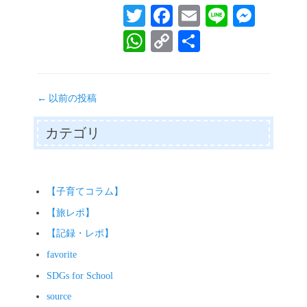
T
Fa
E
Li
M
wi
ce
m
ne
es
W
C
共
tte
bo
ail
se
ha
op
有
r
ok
ng
ts
y
投
er
←
以前の投稿
A
Li
稿
pp
nk
ナ
カテゴリ
ビ
ゲ
ー
シ
【子育てコラム】
ョ
【旅レポ】
ン
【記録・レポ】
favorite
SDGs for School
source