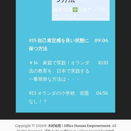
木村祐理
人生アップデ
ートラジオ
#15 自己肯定感を良い状態に
09:06
保つ方法
＃14 家庭で実践！オランダ
10:10
流の教育を、日本で実践する
一番簡単な方法は・・・
#13 オランダの小学校、宿題
04:56
なし！？
Copyright © 2026年
木村祐理 | Office Human Empowerment
. All
Rights Reserved.
プライバシーポリシー
| Clean Journal by
Catch