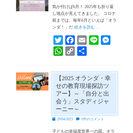
稿
日
気が付けば6月！ 2025年も折り返
し地点が見えてきました。 コロナ
前までは、毎年6月といえば「オラ
ンダ！」だ
続きを読む…
T
Fa
E
Li
M
wi
ce
m
ne
es
W
C
共
tte
bo
ail
se
ha
op
有
r
ok
ng
ts
y
er
A
Li
【2025 オランダ・幸
せの教育現場探訪ツ
pp
nk
アー】～「自分と出
会う」スタディジャ
ーニー～
投
29/04/2025
1件のコメント
稿
日
子どもの幸福度世界一の国、オラ