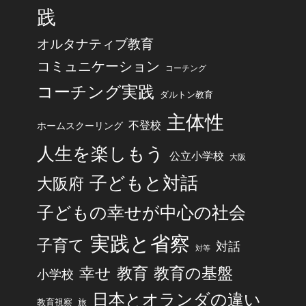
践
オルタナティブ教育
コミュニケーション
コーチング
コーチング実践
ダルトン教育
主体性
不登校
ホームスクーリング
人生を楽しもう
公立小学校
大阪
子どもと対話
大阪府
子どもの幸せが中心の社会
実践と省察
子育て
対話
対等
幸せ
教育
教育の基盤
小学校
日本とオランダの違い
旅
教育視察