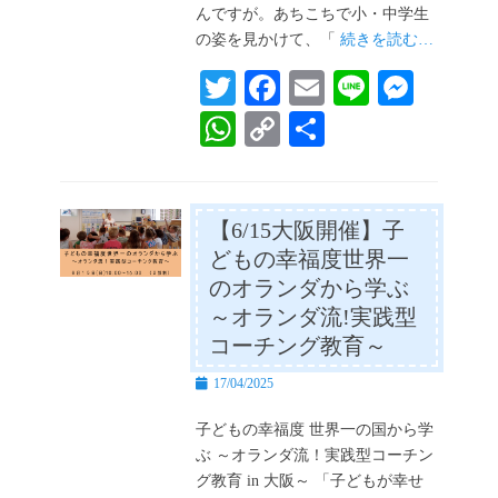
んですが。あちこちで小・中学生
の姿を見かけて、「
続きを読む…
T
Fa
E
Li
M
wi
ce
m
ne
es
W
C
共
tte
bo
ail
se
ha
op
有
r
ok
ng
ts
y
er
A
Li
【6/15大阪開催】子
どもの幸福度世界一
pp
nk
のオランダから学ぶ
～オランダ流!実践型
コーチング教育～
投
17/04/2025
稿
日
子どもの幸福度 世界一の国から学
ぶ ～オランダ流！実践型コーチン
グ教育 in 大阪～ 「子どもが幸せ