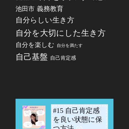
池田市
義務教育
自分らしい生き方
自分を大切にした生き方
自分を楽しむ
自分を満たす
自己基盤
自己肯定感
#15 自己肯定感
-
を良い状態に保
つ方法