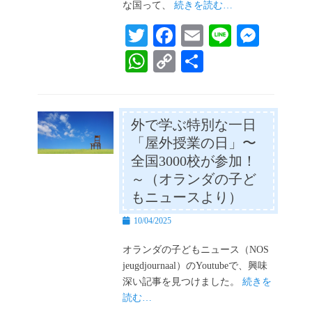
な国って、
続きを読む…
T
Fa
E
Li
M
wi
ce
m
ne
es
W
C
共
tte
bo
ail
se
ha
op
有
r
ok
ng
ts
y
er
A
Li
外で学ぶ特別な一日
「屋外授業の日」〜
pp
nk
全国3000校が参加！
～（オランダの子ど
もニュースより）
投
10/04/2025
稿
日
オランダの子どもニュース（NOS
jeugdjournaal）のYoutubeで、興味
深い記事を見つけました。
続きを
読む…