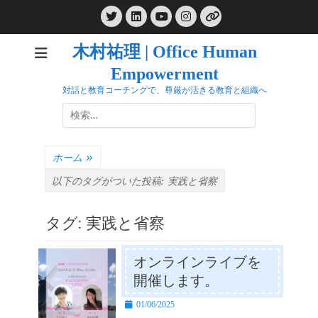
コ
Twitter
LinkedIn
Instagram
ン
YouTube
リ
ン
テ
ク
木村祐理 | Office Human
ン
Empowerment
ツ
へ
対話と教育コーチングで、尊厳が活きる教育と組織へ
ス
検
キ
索:
ッ
プ
ホーム
»
以下のタグがついた投稿:
実践と省察
タグ:
実践と省察
オンラインライブを
開催します。
投
01/06/2025