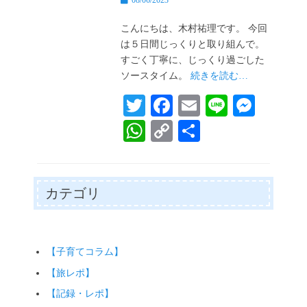
08/06/2023
稿
日
こんにちは、木村祐理です。 今回
は５日間じっくりと取り組んで。
すごく丁寧に、じっくり過ごした
ソースタイム。
続きを読む…
T
Fa
E
Li
M
wi
ce
m
ne
es
W
C
共
tte
bo
ail
se
ha
op
有
r
ok
ng
ts
y
er
A
Li
カテゴリ
pp
nk
【子育てコラム】
【旅レポ】
【記録・レポ】