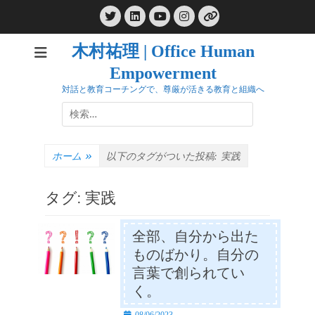
コ
Twitter
LinkedIn
Instagram
ン
YouTube
リ
ン
テ
ク
木村祐理 | Office Human
ン
Empowerment
ツ
へ
対話と教育コーチングで、尊厳が活きる教育と組織へ
ス
検
キ
索:
ッ
プ
ホーム
»
以下のタグがついた投稿:
実践
タグ:
実践
全部、自分から出た
ものばかり。自分の
言葉で創られてい
く。
投