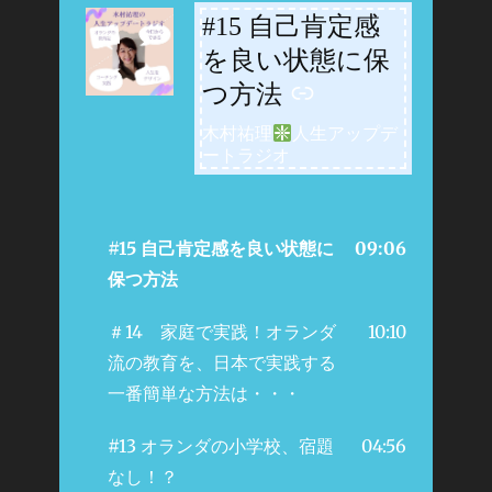
#15 自己肯定感
-
を良い状態に保
つ方法
木村祐理
人生アップデ
ートラジオ
#15 自己肯定感を良い状態に
09:06
保つ方法
＃14 家庭で実践！オランダ
10:10
流の教育を、日本で実践する
一番簡単な方法は・・・
#13 オランダの小学校、宿題
04:56
なし！？