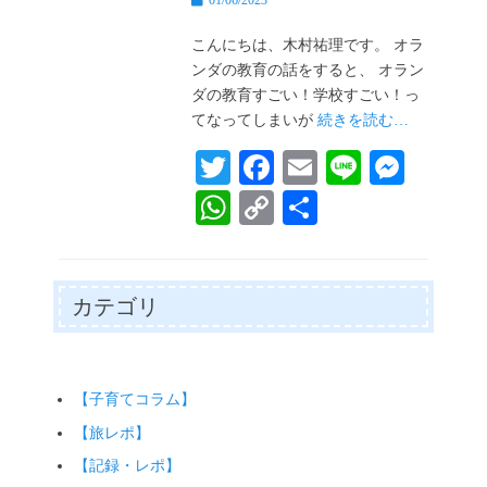
01/06/2023
稿
日
こんにちは、木村祐理です。 オラ
ンダの教育の話をすると、 オラン
ダの教育すごい！学校すごい！っ
てなってしまいが
続きを読む…
T
Fa
E
Li
M
wi
ce
m
ne
es
W
C
共
tte
bo
ail
se
ha
op
有
r
ok
ng
ts
y
er
A
Li
カテゴリ
pp
nk
【子育てコラム】
【旅レポ】
【記録・レポ】