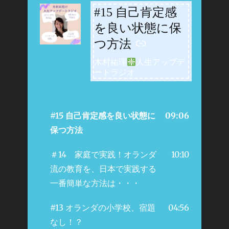
#15 自己肯定感
-
を良い状態に保
つ方法
木村祐理
人生アップデ
ートラジオ
#15 自己肯定感を良い状態に
09:06
保つ方法
＃14 家庭で実践！オランダ
10:10
流の教育を、日本で実践する
一番簡単な方法は・・・
#13 オランダの小学校、宿題
04:56
なし！？