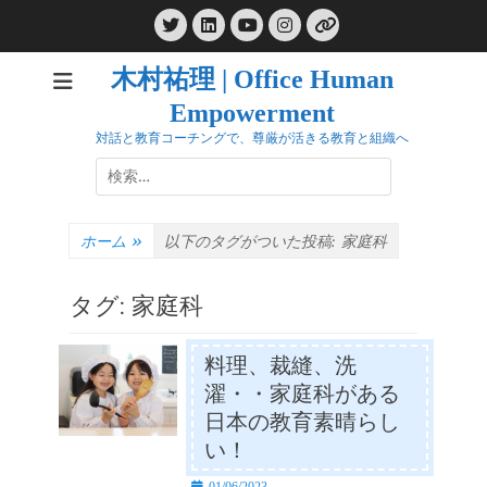
コ
Twitter
LinkedIn
Instagram
ン
YouTube
リ
ン
テ
ク
木村祐理 | Office Human
ン
Empowerment
ツ
へ
対話と教育コーチングで、尊厳が活きる教育と組織へ
ス
検
キ
索:
ッ
プ
ホーム
»
以下のタグがついた投稿:
家庭科
タグ:
家庭科
料理、裁縫、洗
濯・・家庭科がある
日本の教育素晴らし
い！
投