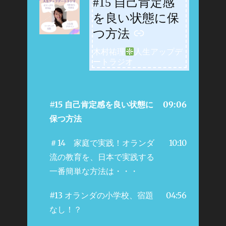
#15 自己肯定感
-
を良い状態に保
つ方法
木村祐理
人生アップデ
ートラジオ
#15 自己肯定感を良い状態に
09:06
保つ方法
＃14 家庭で実践！オランダ
10:10
流の教育を、日本で実践する
一番簡単な方法は・・・
#13 オランダの小学校、宿題
04:56
なし！？