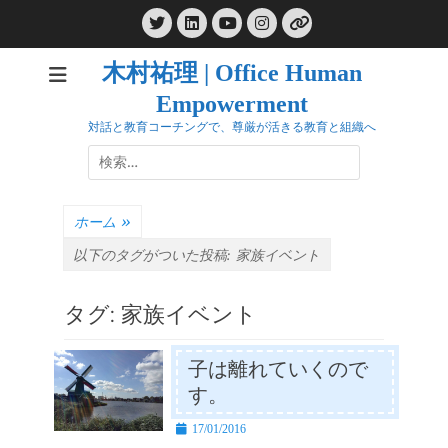
コ
Twitter
LinkedIn
Instagram
ン
YouTube
リ
ン
テ
ク
木村祐理 | Office Human
ン
Empowerment
ツ
へ
対話と教育コーチングで、尊厳が活きる教育と組織へ
ス
検
キ
索:
ッ
プ
ホーム
»
以下のタグがついた投稿:
家族イベント
タグ:
家族イベント
子は離れていくので
す。
投
17/01/2016