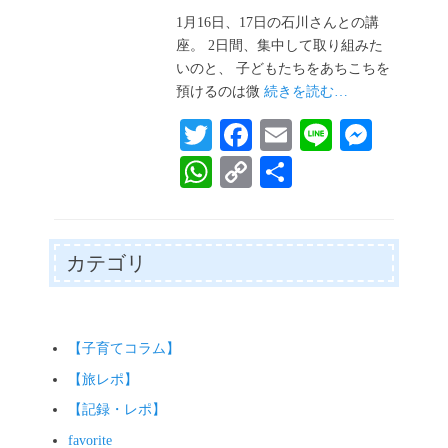
稿
日
1月16日、17日の石川さんとの講
座。 2日間、集中して取り組みた
いのと、 子どもたちをあちこちを
預けるのは微
続きを読む…
T
Fa
E
Li
M
wi
ce
m
ne
es
W
C
共
tte
bo
ail
se
ha
op
有
r
ok
ng
ts
y
er
A
Li
カテゴリ
pp
nk
【子育てコラム】
【旅レポ】
【記録・レポ】
favorite