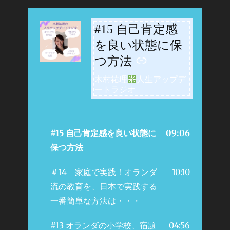
#15 自己肯定感
-
を良い状態に保
つ方法
木村祐理
人生アップデ
ートラジオ
#15 自己肯定感を良い状態に
09:06
保つ方法
＃14 家庭で実践！オランダ
10:10
流の教育を、日本で実践する
一番簡単な方法は・・・
#13 オランダの小学校、宿題
04:56