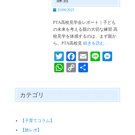
投
03/09/2025
稿
日
PTA高校見学会レポート｜子ども
の未来を考える親の大切な練習 高
校見学を体感するのは、まず親か
ら。PTA高校見
続きを読む…
T
Fa
E
Li
M
wi
ce
m
ne
es
W
C
共
tte
bo
ail
se
ha
op
有
r
ok
ng
ts
y
er
A
Li
カテゴリ
pp
nk
【子育てコラム】
【旅レポ】