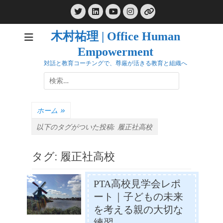
コ
Twitter
LinkedIn
Instagram
ン
YouTube
リ
ン
テ
ク
木村祐理 | Office Human
ン
Empowerment
ツ
へ
対話と教育コーチングで、尊厳が活きる教育と組織へ
ス
検
キ
索:
ッ
プ
ホーム
»
以下のタグがついた投稿:
履正社高校
タグ:
履正社高校
PTA高校見学会レポ
ート｜子どもの未来
を考える親の大切な
練習