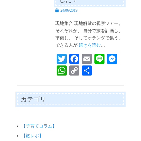
投
24/06/2019
稿
日
現地集合 現地解散の視察ツアー。
それぞれが、 自分で旅を計画し、
準備し、 そしてオランダで集う。
できる人が
続きを読む…
T
Fa
E
Li
M
wi
ce
m
ne
es
W
C
共
tte
bo
ail
se
ha
op
有
r
ok
ng
ts
y
er
A
Li
カテゴリ
pp
nk
【子育てコラム】
【旅レポ】