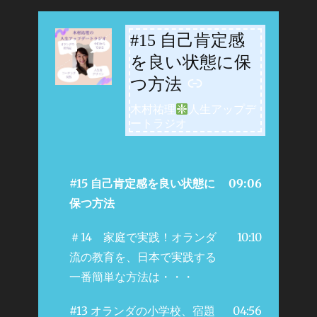
#15 自己肯定感
-
を良い状態に保
つ方法
木村祐理
人生アップデ
ートラジオ
#15 自己肯定感を良い状態に
09:06
保つ方法
＃14 家庭で実践！オランダ
10:10
流の教育を、日本で実践する
一番簡単な方法は・・・
#13 オランダの小学校、宿題
04:56