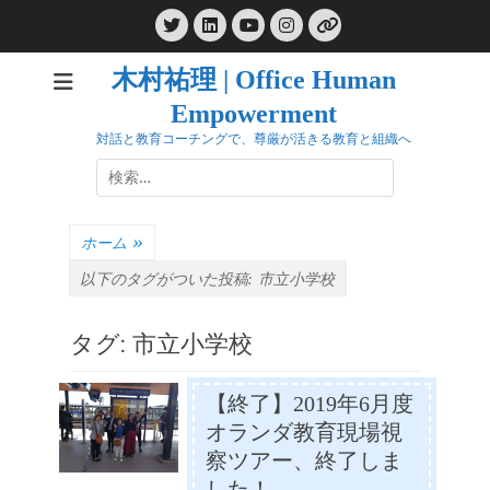
コ
Twitter
LinkedIn
Instagram
ン
YouTube
リ
ン
テ
ク
木村祐理 | Office Human
ン
Empowerment
ツ
へ
対話と教育コーチングで、尊厳が活きる教育と組織へ
ス
検
キ
索:
ッ
プ
ホーム
»
以下のタグがついた投稿:
市立小学校
タグ:
市立小学校
【終了】2019年6月度
オランダ教育現場視
察ツアー、終了しま
した！