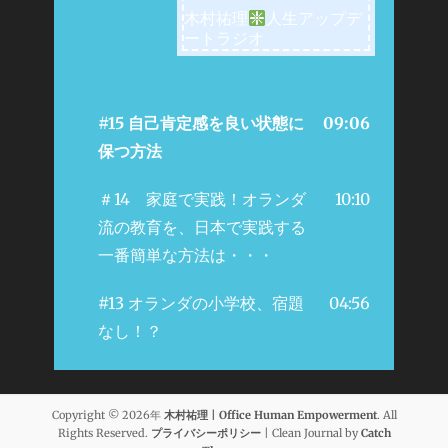
木村祐理
人生アップデ
ートラジオ
#15 自己肯定感を良い状態に
09:06
保つ方法
＃14 家庭で実践！オランダ
10:10
流の教育を、日本で実践する
一番簡単な方法は・・・
#13 オランダの小学校、宿題
04:56
なし！？
Copyright © 2026年
木村祐理 | Office Human Empowerment
. All
Rights Reserved.
プライバシーポリシー
| Clean Journal by
Catch