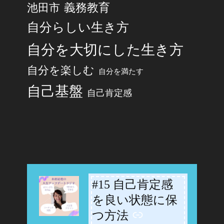
池田市
義務教育
自分らしい生き方
自分を大切にした生き方
自分を楽しむ
自分を満たす
自己基盤
自己肯定感
#15 自己肯定感
-
を良い状態に保
つ方法