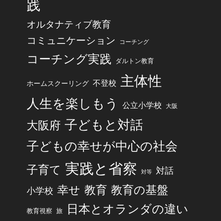
践
オルタナティブ教育
コミュニケーション
コーチング
コーチング実践
ダルトン教育
主体性
不登校
ホームスクーリング
人生を楽しもう
公立小学校
大阪
子どもと対話
大阪府
子どもの幸せが中心の社会
実践と省察
子育て
対話
対等
幸せ
教育
教育の基盤
小学校
日本とオランダの違い
旅
教育視察