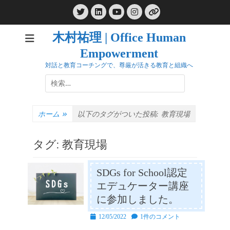
コ
Twitter
LinkedIn
Instagram
ン
YouTube
リ
ン
テ
ク
木村祐理 | Office Human
ン
Empowerment
ツ
へ
対話と教育コーチングで、尊厳が活きる教育と組織へ
ス
検
キ
索:
ッ
プ
ホーム
»
以下のタグがついた投稿:
教育現場
タグ:
教育現場
SDGs for School認定
エデュケーター講座
に参加しました。
投
12/05/2022
1件のコメント
稿