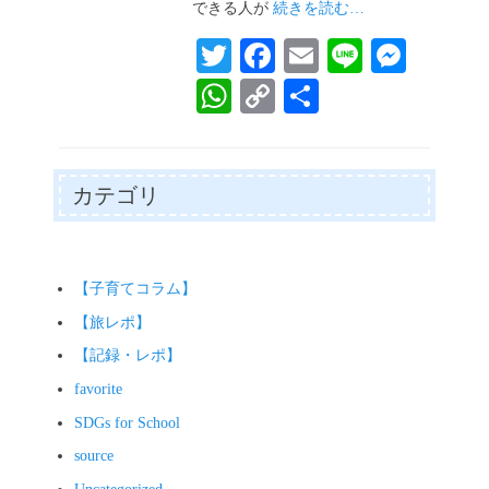
できる人が
続きを読む…
T
Fa
E
Li
M
wi
ce
m
ne
es
W
C
共
tte
bo
ail
se
ha
op
有
r
ok
ng
ts
y
er
A
Li
カテゴリ
pp
nk
【子育てコラム】
【旅レポ】
【記録・レポ】
favorite
SDGs for School
source