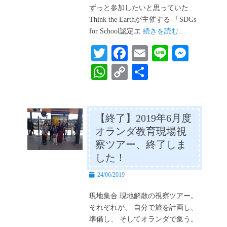
日
ずっと参加したいと思っていた
Think the Earthが主催する 「SDGs
for School認定エ
続きを読む…
T
Fa
E
Li
M
wi
ce
m
ne
es
W
C
共
tte
bo
ail
se
ha
op
有
r
ok
ng
ts
y
er
A
Li
【終了】2019年6月度
オランダ教育現場視
pp
nk
察ツアー、終了しま
した！
投
24/06/2019
稿
日
現地集合 現地解散の視察ツアー。
それぞれが、 自分で旅を計画し、
準備し、 そしてオランダで集う。