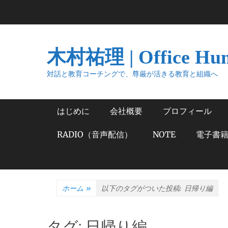
コ
ン
テ
ン
木村祐理 | Office Hu
ツ
へ
対話と教育コーチングで、尊厳が活きる教育と組織へ
ス
キ
メインメニュー
はじめに
会社概要
プロフィール
ッ
プ
RADIO（音声配信）
NOTE
電子書
ホーム
»
以下のタグがついた投稿:
日帰り編
タグ:
日帰り編