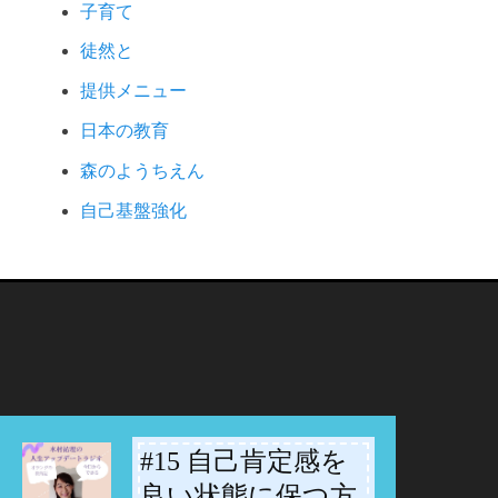
子育て
徒然と
提供メニュー
日本の教育
森のようちえん
自己基盤強化
#15 自己肯定感を
-
良い状態に保つ方