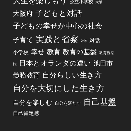
人生を楽しもう
公立小学校
大阪
子どもと対話
大阪府
子どもの幸せが中心の社会
実践と省察
子育て
対話
対等
幸せ
教育
教育の基盤
小学校
教育視察
日本とオランダの違い
池田市
旅
自分らしい生き方
義務教育
自分を大切にした生き方
自己基盤
自分を楽しむ
自分を満たす
自己肯定感