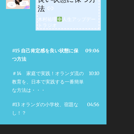
法
木村祐理
人生アップデー
トラジオ
#15 自己肯定感を良い状態に保
09:06
つ方法
＃14 家庭で実践！オランダ流の
10:10
教育を、日本で実践する一番簡単
な方法は・・・
#13 オランダの小学校、宿題な
04:56
し！？