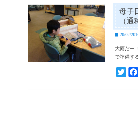
母子
（通
投
20/02/201
稿
大雨だー
日
で準備す
T
wi
tte
r