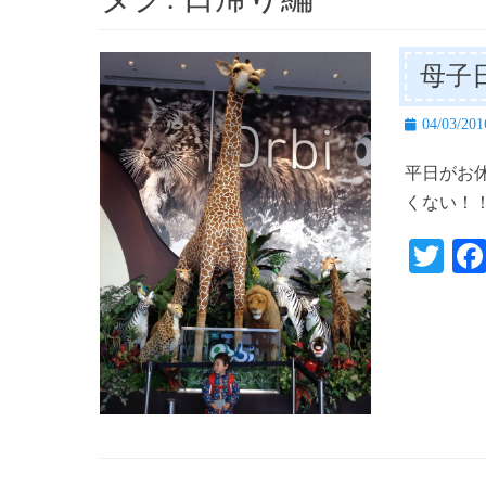
母子
投
04/03/201
稿
平日がお
日
くない！！
T
wi
tte
r