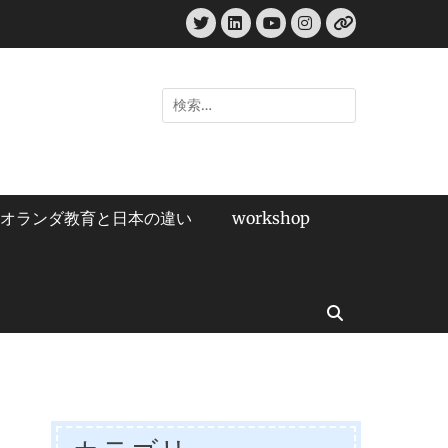
Twitter
LinkedIn
Instagram
YouTube
リ
ン
ク
検
索:
オランダ教育と日本の違い
workshop
検
索