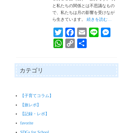
と私たちの関係とは不思議なもの
で、私たちは月の影響を受けなが
ら生きています。
続きを読む…
T
Fa
E
Li
M
wi
ce
m
ne
es
W
C
共
tte
bo
ail
se
ha
op
有
r
ok
ng
ts
y
er
A
Li
カテゴリ
pp
nk
【子育てコラム】
【旅レポ】
【記録・レポ】
favorite
SDGs for School