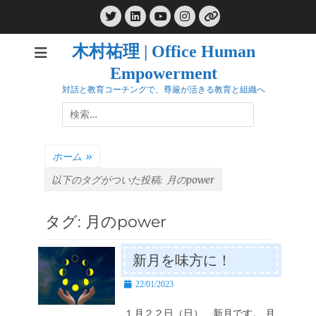
コ
Twitter
LinkedIn
Instagram
ン
YouTube
リ
ン
テ
ク
木村祐理 | Office Human
ン
Empowerment
ツ
へ
対話と教育コーチングで、尊厳が活きる教育と組織へ
ス
検
キ
索:
ッ
プ
ホーム
»
以下のタグがついた投稿:
月のpower
タグ:
月のpower
新月を味方に！
投
22/01/2023
稿
日
１月２２日（日） 新月です。 月