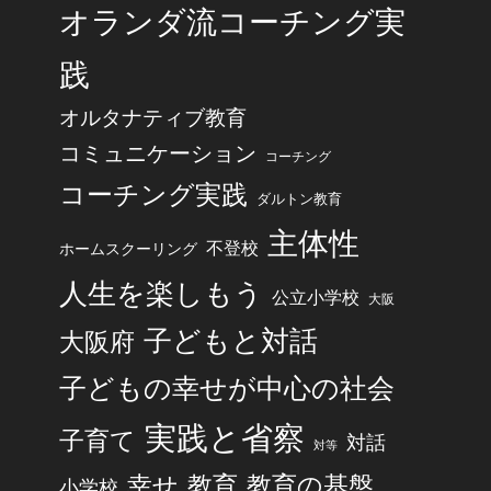
オランダ流コーチング実
践
オルタナティブ教育
コミュニケーション
コーチング
コーチング実践
ダルトン教育
主体性
不登校
ホームスクーリング
人生を楽しもう
公立小学校
大阪
子どもと対話
大阪府
子どもの幸せが中心の社会
実践と省察
子育て
対話
対等
幸せ
教育
教育の基盤
小学校