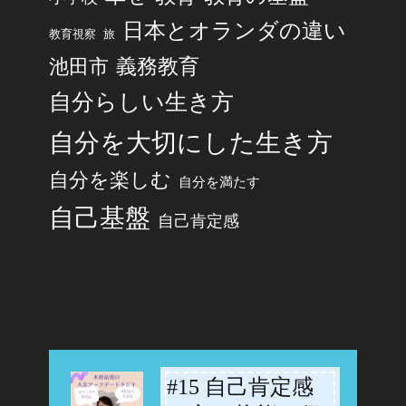
日本とオランダの違い
旅
教育視察
池田市
義務教育
自分らしい生き方
自分を大切にした生き方
自分を楽しむ
自分を満たす
自己基盤
自己肯定感
#15 自己肯定感
-