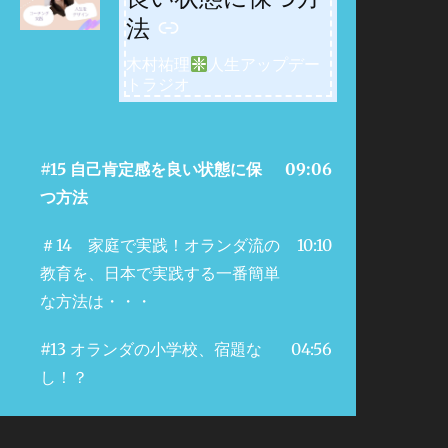
法
木村祐理
人生アップデー
トラジオ
#15 自己肯定感を良い状態に保
09:06
つ方法
＃14 家庭で実践！オランダ流の
10:10
教育を、日本で実践する一番簡単
な方法は・・・
#13 オランダの小学校、宿題な
04:56
し！？