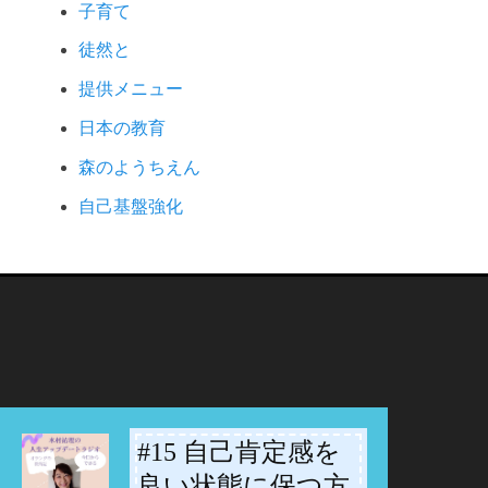
子育て
徒然と
提供メニュー
日本の教育
森のようちえん
自己基盤強化
#15 自己肯定感を
-
良い状態に保つ方