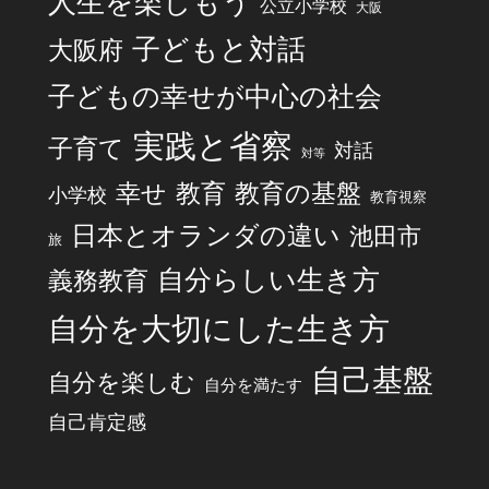
人生を楽しもう
公立小学校
大阪
子どもと対話
大阪府
子どもの幸せが中心の社会
実践と省察
子育て
対話
対等
幸せ
教育
教育の基盤
小学校
教育視察
日本とオランダの違い
池田市
旅
自分らしい生き方
義務教育
自分を大切にした生き方
自己基盤
自分を楽しむ
自分を満たす
自己肯定感