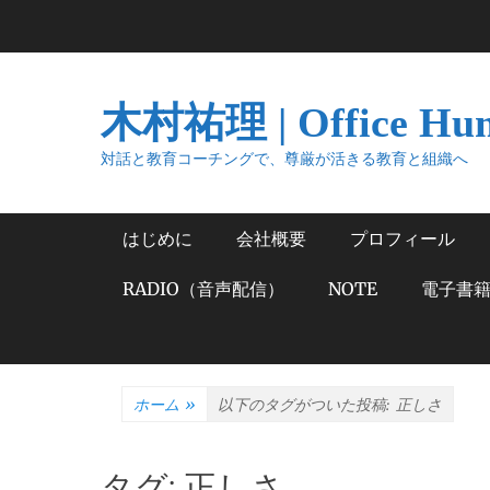
コ
ン
テ
ン
木村祐理 | Office Hu
ツ
へ
対話と教育コーチングで、尊厳が活きる教育と組織へ
ス
キ
メインメニュー
はじめに
会社概要
プロフィール
ッ
プ
RADIO（音声配信）
NOTE
電子書
ホーム
»
以下のタグがついた投稿:
正しさ
タグ:
正しさ