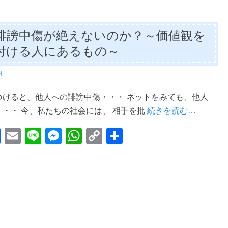
誹謗中傷が絶えないのか？～価値観を
付ける人にあるもの～
4
つけると、他人への誹謗中傷・・・ ネットをみても、他人
・・・ 今、私たちの社会には、 相手を批
続きを読む…
Fa
E
Li
M
W
C
共
ce
m
ne
es
ha
op
有
bo
ail
se
ts
y
ok
ng
A
Li
er
pp
nk