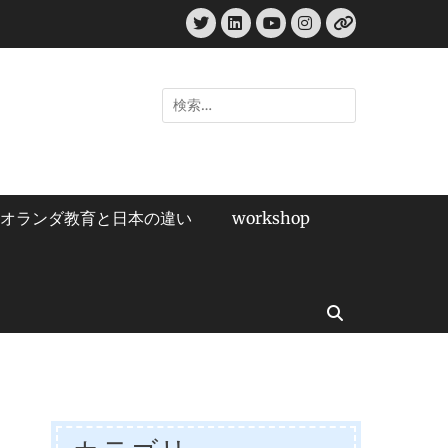
Twitter
LinkedIn
Instagram
YouTube
リ
ン
ク
検
索:
オランダ教育と日本の違い
workshop
検
索