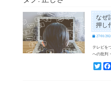
なぜ
押し
投
27/01/202
稿
テレビを
日
への批判
T
wi
tte
r