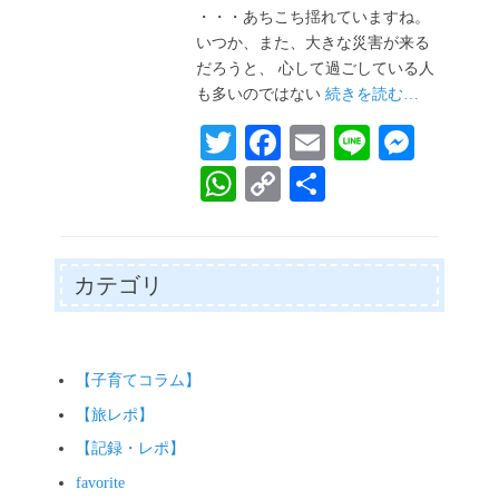
日
・・・あちこち揺れていますね。
いつか、また、大きな災害が来る
だろうと、 心して過ごしている人
も多いのではない
続きを読む…
T
Fa
E
Li
M
wi
ce
m
ne
es
W
C
共
tte
bo
ail
se
ha
op
有
r
ok
ng
ts
y
er
A
Li
カテゴリ
pp
nk
【子育てコラム】
【旅レポ】
【記録・レポ】
favorite