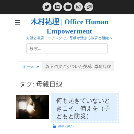
コ
Twitter
LinkedIn
Instagram
ン
YouTube
リ
ン
テ
ク
木村祐理 | Office Human
ン
Empowerment
ツ
へ
対話と教育コーチングで、尊厳が活きる教育と組織へ
ス
検
キ
索:
ッ
プ
ホーム
»
以下のタグがついた投稿:
母親目線
タグ:
母親目線
何も起きていないと
きこそ、備えを（子
どもと防災）
投
28/05/2023
稿