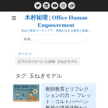
コ
Twitter
LinkedIn
Instagram
ン
YouTube
リ
ン
テ
ク
木村祐理 | Office Human
ン
Empowerment
ツ
へ
対話と教育コーチングで、尊厳が活きる教育と組織へ
ス
検
キ
索:
ッ
プ
ホーム
»
以下のタグがついた投稿:
玉ねぎモデル
タグ:
玉ねぎモデル
教師教育とリフレク
ションの力 ～ フレッ
ト・コルトハーヘン
教授の講座体験から