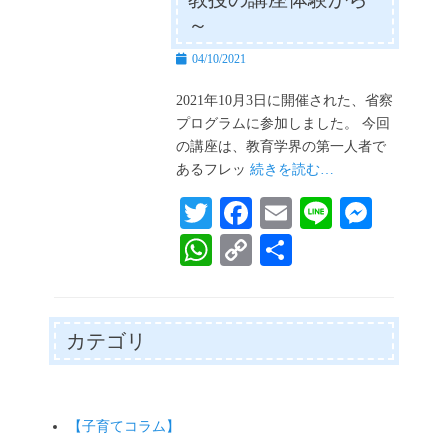
～
投
04/10/2021
稿
日
2021年10月3日に開催された、省察
プログラムに参加しました。 今回
の講座は、教育学界の第一人者で
あるフレッ
続きを読む…
T
Fa
E
Li
M
wi
ce
m
ne
es
W
C
共
tte
bo
ail
se
ha
op
有
r
ok
ng
ts
y
er
A
Li
カテゴリ
pp
nk
【子育てコラム】