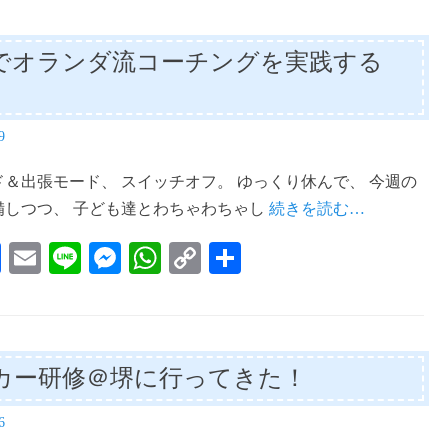
bo
ail
se
ts
y
ok
ng
A
Li
でオランダ流コーチングを実践する
er
pp
nk
9
＆出張モード、 スイッチオフ。 ゆっくり休んで、 今週の
備しつつ、 子ども達とわちゃわちゃし
続きを読む…
Fa
E
Li
M
W
C
共
ce
m
ne
es
ha
op
有
bo
ail
se
ts
y
ok
ng
A
Li
カー研修＠堺に行ってきた！
er
pp
nk
6