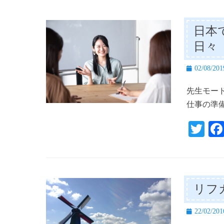
tte
r
日本
日々
投
02/08/201
稿
先生モード
日
仕事の準
T
wi
tte
r
リフ
投
22/02/201
稿