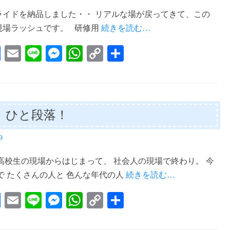
ライドを納品しました・・ リアルな場が戻ってきて、この
現場ラッシュです。 研修用
続きを読む…
Fa
E
Li
M
W
C
共
ce
m
ne
es
ha
op
有
bo
ail
se
ts
y
ok
ng
A
Li
、ひと段落！
er
pp
nk
9
高校生の現場からはじまって、 社会人の現場で終わり。 今
で たくさんの人と 色んな年代の人
続きを読む…
Fa
E
Li
M
W
C
共
ce
m
ne
es
ha
op
有