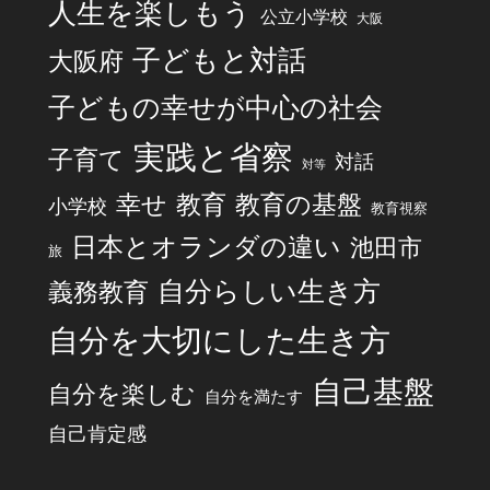
人生を楽しもう
公立小学校
大阪
子どもと対話
大阪府
子どもの幸せが中心の社会
実践と省察
子育て
対話
対等
幸せ
教育
教育の基盤
小学校
教育視察
日本とオランダの違い
池田市
旅
自分らしい生き方
義務教育
自分を大切にした生き方
自己基盤
自分を楽しむ
自分を満たす
自己肯定感