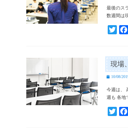
稿
最後のス
日
数週間は
T
wi
tte
r
現場
投
10/08/201
稿
今週は、 
日
週も 各地
T
wi