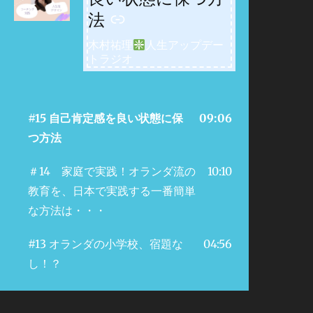
法
木村祐理
人生アップデー
トラジオ
#15 自己肯定感を良い状態に保
09:06
つ方法
＃14 家庭で実践！オランダ流の
10:10
教育を、日本で実践する一番簡単
な方法は・・・
#13 オランダの小学校、宿題な
04:56
し！？