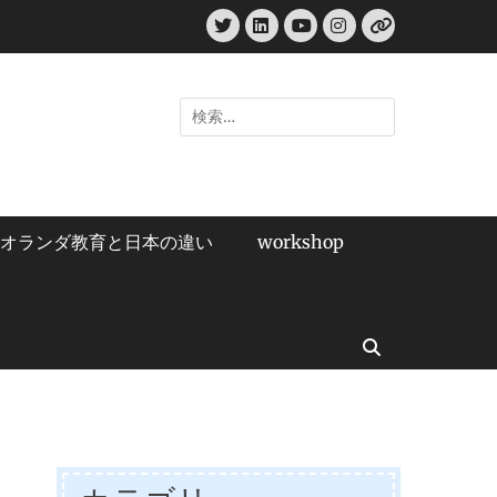
Twitter
LinkedIn
Instagram
YouTube
リ
ン
ク
検
索:
オランダ教育と日本の違い
workshop
検
索