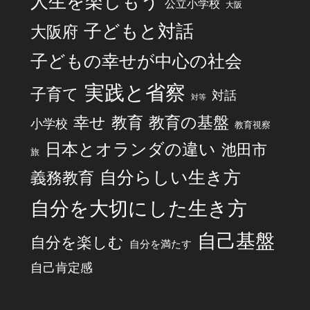
人生を楽しもう
公立小学校
大阪
子どもと対話
大阪府
子どもの幸せが中心の社会
実践と省察
子育て
対話
対等
幸せ
教育
教育の基盤
小学校
教育視察
日本とオランダの違い
池田市
旅
自分らしい生き方
義務教育
自分を大切にした生き方
自己基盤
自分を楽しむ
自分を満たす
自己肯定感