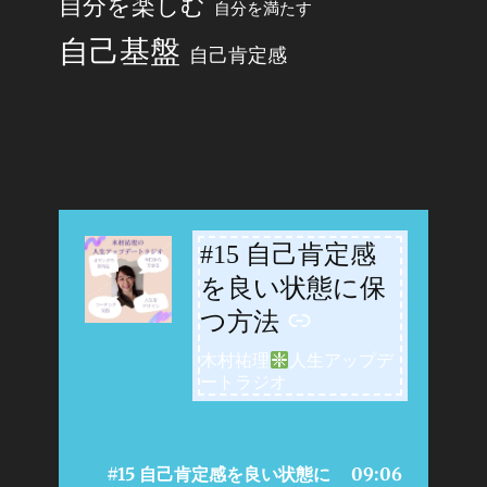
自分を楽しむ
自分を満たす
自己基盤
自己肯定感
#15 自己肯定感
-
を良い状態に保
つ方法
木村祐理
人生アップデ
ートラジオ
#15 自己肯定感を良い状態に
09:06