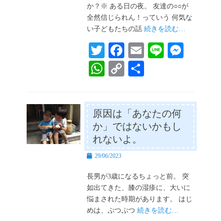
か？※ ある日の夜。 友達の○○が
全然信じられん！っていう 何気な
い子どもたちの話
続きを読む…
T
Fa
E
Li
M
wi
ce
m
ne
es
W
C
共
tte
bo
ail
se
ha
op
有
r
ok
ng
ts
y
er
A
Li
原因は「あなたの何
か」ではないかもし
pp
nk
れないよ。
投
29/06/2023
稿
日
長男が3歳になるちょっと前。 突
如出てきた、膝の湿疹に、大いに
悩まされた時期があります。 はじ
めは、ぷつぷつ
続きを読む…