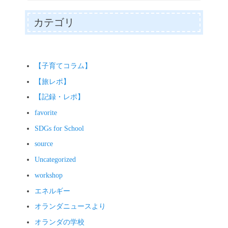
r
ok
ng
ts
y
er
A
Li
カテゴリ
pp
nk
【子育てコラム】
【旅レポ】
【記録・レポ】
favorite
SDGs for School
source
Uncategorized
workshop
エネルギー
オランダニュースより
オランダの学校