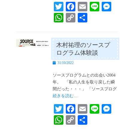
T
Fa
E
Li
M
wi
ce
m
ne
es
W
C
共
tte
bo
ail
se
ha
op
有
r
ok
ng
ts
y
er
A
Li
木村祐理のソースプ
ログラム体験談
pp
nk
投
31/10/2022
稿
日
ソースプログラムとの出会い2004
年。 「私の人生を取り戻した瞬
間だった・・・」 「ソースプログ
続きを読む…
T
Fa
E
Li
M
wi
ce
m
ne
es
W
C
共
tte
bo
ail
se
ha
op
有