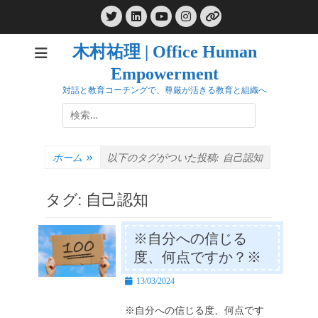
コ
Twitter
LinkedIn
Instagram
ン
YouTube
リ
ン
テ
ク
木村祐理 | Office Human
ン
Empowerment
ツ
へ
対話と教育コーチングで、尊厳が活きる教育と組織へ
ス
検
キ
索:
ッ
プ
ホーム
»
以下のタグがついた投稿:
自己認知
タグ:
自己認知
※自分への信じる
度、何点ですか？※
投
13/03/2024
稿
日
※自分への信じる度、何点です