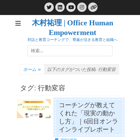
コ
Twitter
LinkedIn
Instagram
ン
YouTube
リ
ン
テ
ク
木村祐理 | Office Human
ン
Empowerment
ツ
へ
対話と教育コーチングで、尊厳が活きる教育と組織へ
ス
検
キ
索:
ッ
プ
ホーム
»
以下のタグがついた投稿:
行動変容
タグ:
行動変容
コーチングが教えて
くれた「現実の動か
し方」｜6回目オンラ
インライブレポート
投