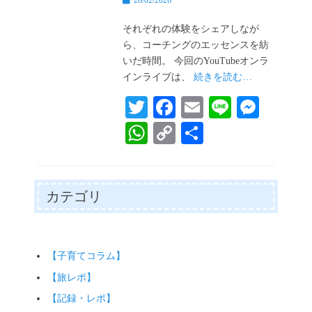
28/02/2026
稿
日
それぞれの体験をシェアしなが
ら、コーチングのエッセンスを紡
いだ時間。 今回のYouTubeオンラ
インライブは、
続きを読む…
T
Fa
E
Li
M
wi
ce
m
ne
es
W
C
共
tte
bo
ail
se
ha
op
有
r
ok
ng
ts
y
er
A
Li
カテゴリ
pp
nk
【子育てコラム】
【旅レポ】
【記録・レポ】