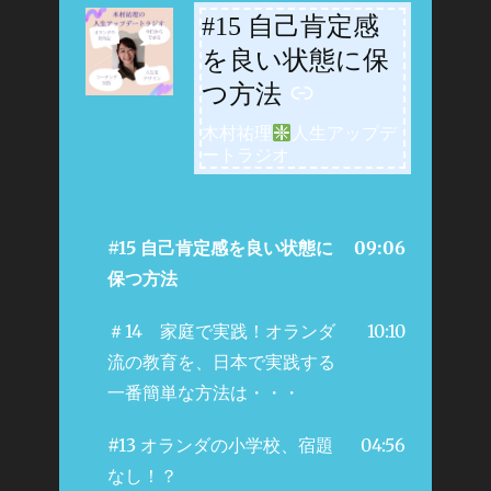
#15 自己肯定感
-
を良い状態に保
つ方法
木村祐理
人生アップデ
ートラジオ
#15 自己肯定感を良い状態に
09:06
保つ方法
＃14 家庭で実践！オランダ
10:10
流の教育を、日本で実践する
一番簡単な方法は・・・
#13 オランダの小学校、宿題
04:56
なし！？