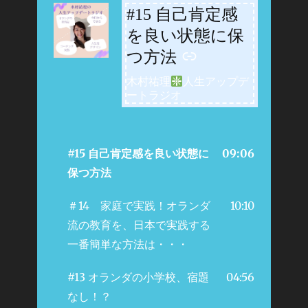
#15 自己肯定感
-
を良い状態に保
つ方法
木村祐理
人生アップデ
ートラジオ
#15 自己肯定感を良い状態に
09:06
保つ方法
＃14 家庭で実践！オランダ
10:10
流の教育を、日本で実践する
一番簡単な方法は・・・
#13 オランダの小学校、宿題
04:56
なし！？