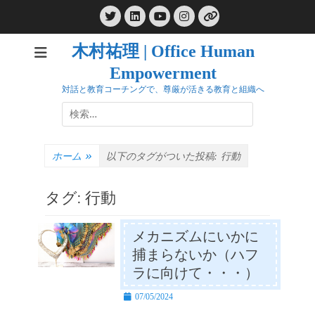
コ
Twitter
LinkedIn
Instagram
ン
YouTube
リ
ン
テ
ク
木村祐理 | Office Human
ン
Empowerment
ツ
へ
対話と教育コーチングで、尊厳が活きる教育と組織へ
ス
検
キ
索:
ッ
プ
ホーム
»
以下のタグがついた投稿:
行動
タグ:
行動
メカニズムにいかに
捕まらないか（ハフ
ラに向けて・・・）
投
07/05/2024
稿