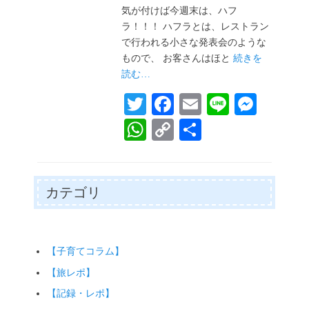
日
気が付けば今週末は、ハフ
ラ！！！ ハフラとは、レストラン
で行われる小さな発表会のような
もので、 お客さんはほと
続きを
読む…
T
Fa
E
Li
M
wi
ce
m
ne
es
W
C
共
tte
bo
ail
se
ha
op
有
r
ok
ng
ts
y
er
A
Li
カテゴリ
pp
nk
【子育てコラム】
【旅レポ】
【記録・レポ】