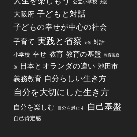
人生を楽しもう
公立小学校
大阪
子どもと対話
大阪府
子どもの幸せが中心の社会
実践と省察
子育て
対話
対等
幸せ
教育
教育の基盤
小学校
教育視察
日本とオランダの違い
池田市
旅
自分らしい生き方
義務教育
自分を大切にした生き方
自己基盤
自分を楽しむ
自分を満たす
自己肯定感