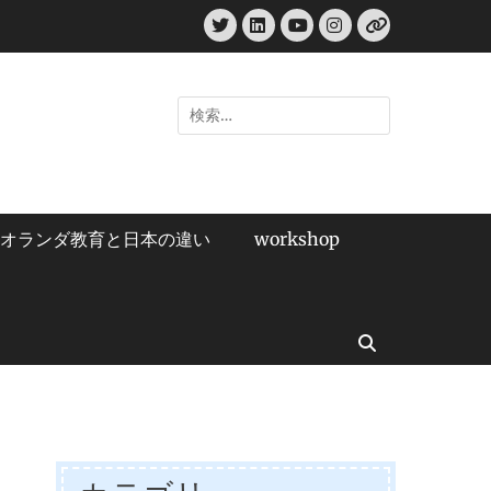
Twitter
LinkedIn
Instagram
YouTube
リ
ン
ク
検
索:
オランダ教育と日本の違い
workshop
検
索