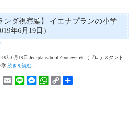
ランダ視察編】 イエナプランの小学
019年6月19日）
9
9年6月19日 Jenaplanschool Zonnewereld（プロテスタント
小学
続きを読む…
Fa
E
Li
M
W
C
共
ce
m
ne
es
ha
op
有
bo
ail
se
ts
y
ok
ng
A
Li
er
pp
nk