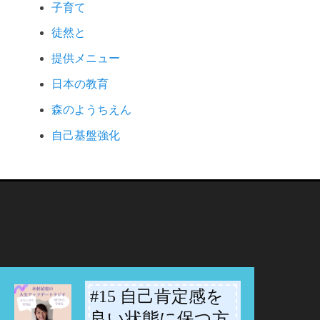
子育て
徒然と
提供メニュー
日本の教育
森のようちえん
自己基盤強化
#15 自己肯定感を
-
良い状態に保つ方