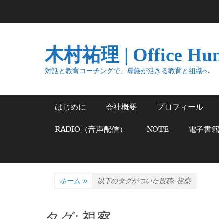
コ
ン
テ
ン
木村祐理 | Office Hu
ツ
へ
対話と教育コーチングで、尊厳が活きる教育と組織へ
ス
キ
メインメニュー
はじめに
会社概要
プロフィール
ッ
プ
RADIO（音声配信）
NOTE
電子書
ホーム
»
以下のタグがついた投稿:
視察
タグ:
視察