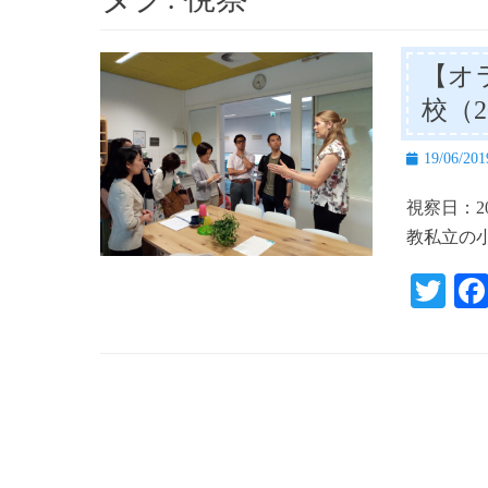
【オ
校（2
投
19/06/201
稿
視察日：201
日
教私立の
T
wi
tte
r