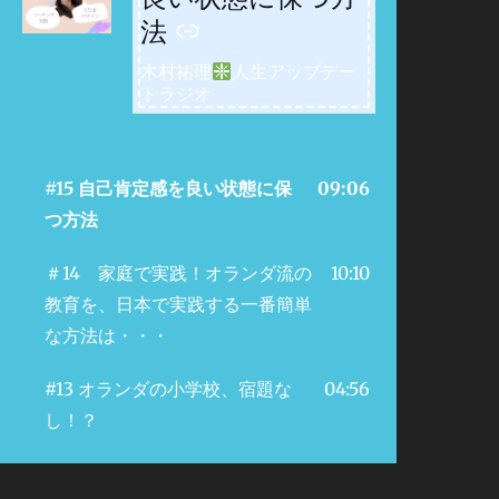
法
木村祐理
人生アップデー
トラジオ
#15 自己肯定感を良い状態に保
09:06
つ方法
＃14 家庭で実践！オランダ流の
10:10
教育を、日本で実践する一番簡単
な方法は・・・
#13 オランダの小学校、宿題な
04:56
し！？