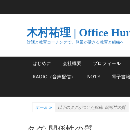
コ
ン
テ
ン
木村祐理 | Office Hu
ツ
へ
対話と教育コーチングで、尊厳が活きる教育と組織へ
ス
キ
メインメニュー
はじめに
会社概要
プロフィール
ッ
プ
RADIO（音声配信）
NOTE
電子書
ホーム
»
以下のタグがついた投稿:
関係性の質
タグ:
関係性の質