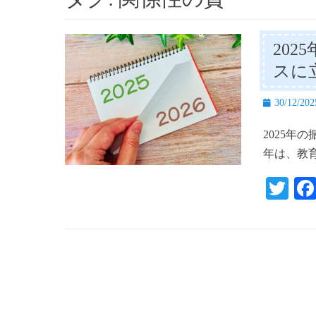
20
スに
投
30/12/202
稿
2025年
日
年は、教
T
wi
tte
r