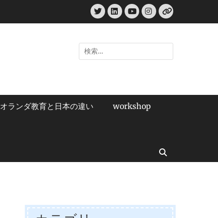
Twitter
LinkedIn
Instagram
YouTube
リ
ン
ク
検
索:
オランダ教育と日本の違い
workshop
検
索