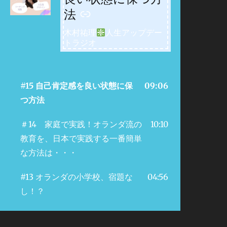
法
木村祐理
人生アップデー
トラジオ
#15 自己肯定感を良い状態に保
09:06
つ方法
＃14 家庭で実践！オランダ流の
10:10
教育を、日本で実践する一番簡単
な方法は・・・
#13 オランダの小学校、宿題な
04:56
し！？