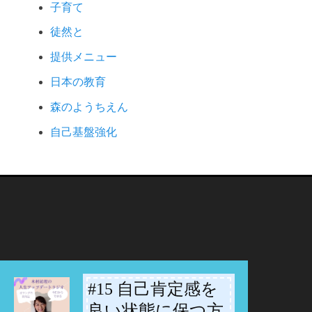
子育て
徒然と
提供メニュー
日本の教育
森のようちえん
自己基盤強化
#15 自己肯定感を
-
良い状態に保つ方