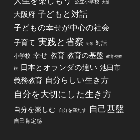
人生を楽しもう
公立小学校
大阪
子どもと対話
大阪府
子どもの幸せが中心の社会
実践と省察
子育て
対話
対等
幸せ
教育
教育の基盤
小学校
教育視察
日本とオランダの違い
池田市
旅
自分らしい生き方
義務教育
自分を大切にした生き方
自己基盤
自分を楽しむ
自分を満たす
自己肯定感