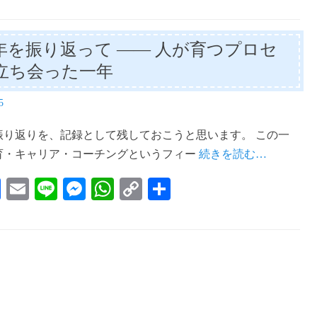
25年を振り返って ―― 人が育つプロセ
立ち会った一年
5
の振り返りを、記録として残しておこうと思います。 この一
育・キャリア・コーチングというフィー
続きを読む…
Fa
E
Li
M
W
C
共
ce
m
ne
es
ha
op
有
bo
ail
se
ts
y
ok
ng
A
Li
er
pp
nk