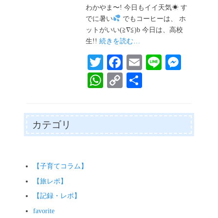
日
わかやま〜! 今日もイイ天気☀ す
でに暑い
でもコーヒーは、 ホ
ットがいい(≧∇≦)b 今日は、高校
生!!
続きを読む…
T
Fa
E
Li
M
wi
ce
m
ne
es
W
C
共
tte
bo
ail
se
ha
op
有
r
ok
ng
ts
y
er
A
Li
カテゴリ
pp
nk
【子育てコラム】
【旅レポ】
【記録・レポ】
favorite