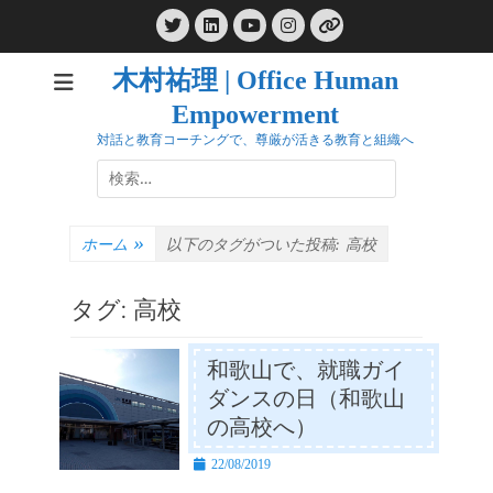
コ
Twitter
LinkedIn
Instagram
ン
YouTube
リ
ン
テ
ク
木村祐理 | Office Human
ン
Empowerment
ツ
へ
対話と教育コーチングで、尊厳が活きる教育と組織へ
ス
検
キ
索:
ッ
プ
ホーム
»
以下のタグがついた投稿:
高校
タグ:
高校
和歌山で、就職ガイ
ダンスの日（和歌山
の高校へ）
投
22/08/2019
稿