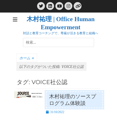
コ
Twitter
LinkedIn
Instagram
ン
YouTube
リ
ン
テ
ク
木村祐理 | Office Human
ン
Empowerment
ツ
へ
対話と教育コーチングで、尊厳が活きる教育と組織へ
ス
検
キ
索:
ッ
プ
ホーム
»
以下のタグがついた投稿:
VOICE社公認
タグ:
VOICE社公認
木村祐理のソースプ
ログラム体験談
投
31/10/2022