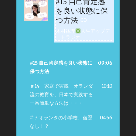
#15 自己肯定感
-
を良い状態に保
つ方法
木村祐理
人生アップデ
ートラジオ
#15 自己肯定感を良い状態に
09:06
保つ方法
＃14 家庭で実践！オランダ
10:10
流の教育を、日本で実践する
一番簡単な方法は・・・
#13 オランダの小学校、宿題
04:56
なし！？