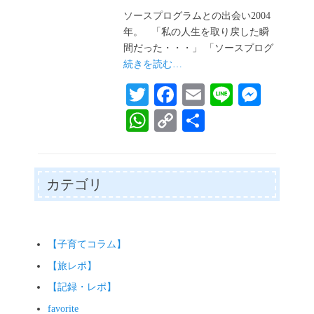
稿
日
ソースプログラムとの出会い2004
年。 「私の人生を取り戻した瞬
間だった・・・」 「ソースプログ
続きを読む…
T
Fa
E
Li
M
wi
ce
m
ne
es
W
C
共
tte
bo
ail
se
ha
op
有
r
ok
ng
ts
y
er
A
Li
カテゴリ
pp
nk
【子育てコラム】
【旅レポ】
【記録・レポ】
favorite