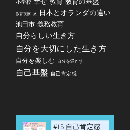
幸せ
教育
教育の基盤
小学校
日本とオランダの違い
旅
教育視察
池田市
義務教育
自分らしい生き方
自分を大切にした生き方
自分を楽しむ
自分を満たす
自己基盤
自己肯定感
#15 自己肯定感
-