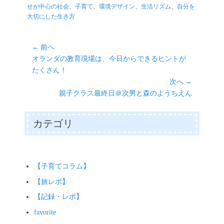
r
ok
ng
A
Li
リ
せが中心の社会
、
子育て
、
環境デザイン
、
生活リズム
、
自分を
er
pp
nk
ー
大切にした生き方
投
← 前へ
前
オランダの教育現場は、今日からできるヒントが
稿
の
たくさん！
ナ
投
次へ →
ビ
稿:
次
親子クラス最終日＠次男と森のようちえん
ゲ
の
ー
投
カテゴリ
シ
稿:
ョ
ン
【子育てコラム】
【旅レポ】
【記録・レポ】
favorite