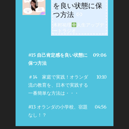
を良い状態に保
つ方法
木村祐理
人生アップデ
ートラジオ
#15 自己肯定感を良い状態に
09:06
保つ方法
＃14 家庭で実践！オランダ
10:10
流の教育を、日本で実践する
一番簡単な方法は・・・
#13 オランダの小学校、宿題
04:56
なし！？