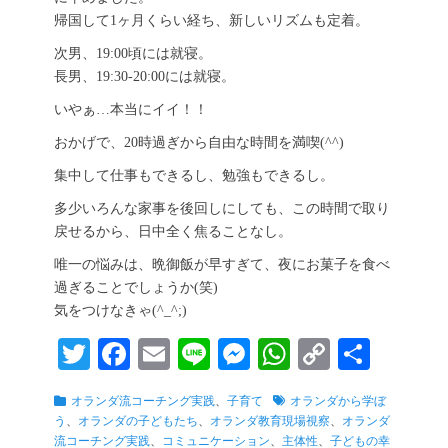
帰国して1ヶ月くらい経ち、新しいリズムも定着。
次男、19:00頃には就寝。
長男、19:30-20:00には就寝。
いやぁ…本当にイイ！！
おかげで、20時過ぎから自由な時間を満喫(^^)
集中して仕事もできるし、勉強もできるし。
多少いろんな家事を後回しにしても、この時間で取り
戻せるから、日中全く焦ることなし。
唯一の悩みは、晩御飯が早すぎて、夜にお菓子を食べ
過ぎることでしょうか(笑)
気をつけなきゃ(^_^;)
T
Fa
E
Li
M
W
C
共
wi
ce
m
ne
es
ha
op
有
カ
タ
オランダ流コーチング実践
、
子育て
オランダから学ぼ
tte
bo
ail
se
ts
y
テ
グ
う
、
オランダの子どもたち
、
オランダ教育現場視察
、
オランダ
ゴ
流コーチング実践
、
コミュニケーション
、
主体性
、
子どもの幸