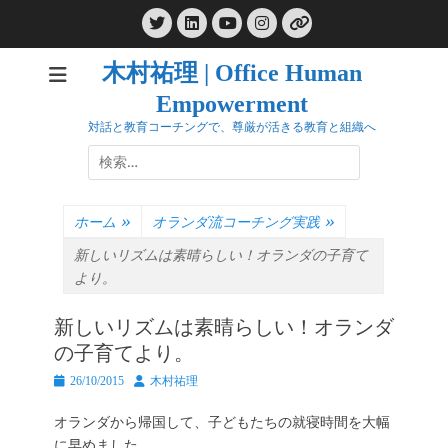
コ
Twitter
LinkedIn
Instagram
ン
YouTube
リ
ン
テ
ク
木村祐理 | Office Human
ン
Empowerment
ツ
へ
対話と教育コーチングで、尊厳が活きる教育と組織へ
ス
検
キ
索:
ッ
プ
ホーム
»
オランダ流コーチング実践
»
新しいリズムは素晴らしい！オランダの子育て
より。
新しいリズムは素晴らしい！オランダ
の子育てより。
投
投
26/10/2015
木村祐理
稿
稿
日
者
オランダから帰国して、子どもたちの就寝時間を大幅
に早めました。