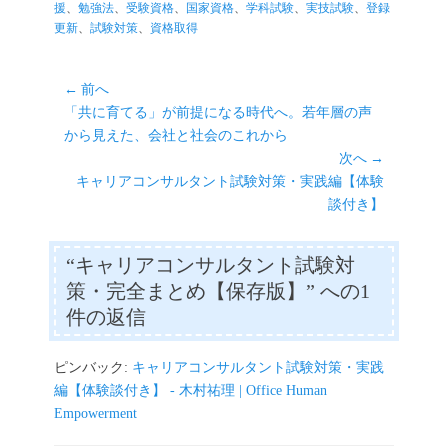
tte
bo
ail
se
ts
y
テ
グ
援
、
勉強法
、
受験資格
、
国家資格
、
学科試験
、
実技試験
、
登録
r
ok
ng
A
Li
ゴ
更新
、
試験対策
、
資格取得
リ
er
pp
nk
ー
投
← 前へ
前
「共に育てる」が前提になる時代へ。若年層の声
稿
の
から見えた、会社と社会のこれから
ナ
投
次へ →
ビ
稿:
次
キャリアコンサルタント試験対策・実践編【体験
ゲ
の
談付き】
ー
投
シ
稿:
“キャリアコンサルタント試験対
ョ
策・完全まとめ【保存版】” への1
ン
件の返信
ピンバック:
キャリアコンサルタント試験対策・実践
編【体験談付き】 - 木村祐理 | Office Human
Empowerment