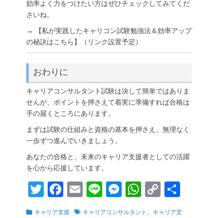
効率よく力をつけたい方はぜひチェックしてみてくだ
さいね。
→ 【私が実践したキャリコン試験勉強法＆効率アップ
の秘訣はこちら】（リンク設置予定）
おわりに
キャリアコンサルタント試験は決して簡単ではありま
せんが、ポイントを押さえて着実に準備すれば合格は
手の届くところにあります。
まずは試験の仕組みと資格の基本を押さえ、無理なく
一歩ずつ進んでいきましょう。
あなたの合格と、未来のキャリア支援者としての活躍
を心から応援しています。
T
Fa
E
Li
M
W
C
共
wi
ce
m
ne
es
ha
op
有
カ
タ
キャリア支援
キャリアコンサルタント
、
キャリア支