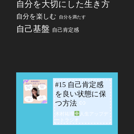
自分を大切にした生き方
自分を楽しむ
自分を満たす
自己基盤
自己肯定感
#15 自己肯定感
-
を良い状態に保
つ方法
木村祐理
人生アップデ
ートラジオ