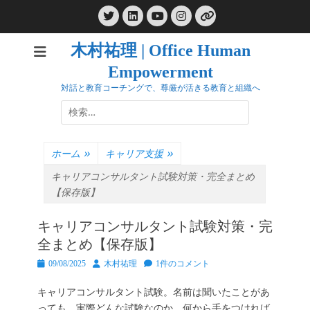
コ
Twitter
LinkedIn
Instagram
ン
YouTube
リ
ン
テ
ク
木村祐理 | Office Human
ン
Empowerment
ツ
へ
対話と教育コーチングで、尊厳が活きる教育と組織へ
ス
検
キ
索:
ッ
プ
ホーム
»
キャリア支援
»
キャリアコンサルタント試験対策・完全まとめ
【保存版】
キャリアコンサルタント試験対策・完
全まとめ【保存版】
投
投
09/08/2025
木村祐理
1件のコメント
稿
稿
日
者
キャリアコンサルタント試験。名前は聞いたことがあ
っても、実際どんな試験なのか、何から手をつければ