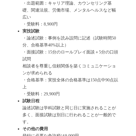
・出題範囲：キャリア理論、カウンセリング基
礎、関連法規、労働市場、メンタルヘルスなど幅
広い
・受験料：8,900円
実技試験
・論述試験：事例を読み設問に記述（試験時間50
分、合格基準40%以上）
・面接試験：15分のロールプレイ面談＋5分の口頭
試問
相談者を尊重し信頼関係を築くコミュニケーショ
ンが求められる
・合格基準：実技全体の合格基準は150点中90点以
上
・受験料：29,900円
試験日程
論述試験は学科試験と同じ日に実施されることが
多く、面接試験は別日に行われることが一般的で
す。
その他の費用
登録に必要な免許税は9,000円