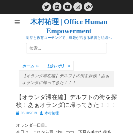
コ
Twitter
LinkedIn
Instagram
ン
YouTube
リ
ン
テ
ク
木村祐理 | Office Human
ン
Empowerment
ツ
へ
対話と教育コーチングで、尊厳が活きる教育と組織へ
ス
検
キ
索:
ッ
プ
ホーム
»
【旅レポ】
»
【オランダ滞在編】デルフトの街を探検！あぁ
オランダに帰ってきた！！！
【オランダ滞在編】デルフトの街を探
検！あぁオランダに帰ってきた！！！
投
投
03/10/2019
木村祐理
稿
稿
日
者
オランダ一日目。
今日は、これから買い物しつつ、下見を兼ねた街歩