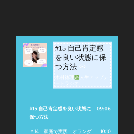
#15 自己肯定感
-
を良い状態に保
つ方法
木村祐理
人生アップデ
ートラジオ
#15 自己肯定感を良い状態に
09:06
保つ方法
＃14 家庭で実践！オランダ
10:10