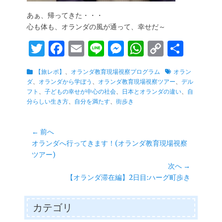
あぁ、帰ってきた・・・
心も体も、オランダの風が通って、幸せだ～
T
Fa
E
Li
M
W
C
共
wi
ce
m
ne
es
ha
op
有
カ
タ
【旅レポ】
、
オランダ教育現場視察プログラム
オラン
tte
bo
ail
se
ts
y
テ
グ
ダ
、
オランダから学ぼう
、
オランダ教育現場視察ツアー
、
デル
r
ok
ng
A
Li
ゴ
フト
、
子どもの幸せが中心の社会
、
日本とオランダの違い
、
自
リ
分らしい生き方
、
自分を満たす
、
街歩き
er
pp
nk
ー
投
← 前へ
前
オランダへ行ってきます！(オランダ教育現場視察
稿
の
ツアー)
ナ
投
次へ →
ビ
稿:
次
【オランダ滞在編】2日目:ハーグ町歩き
ゲ
の
ー
投
カテゴリ
シ
稿: