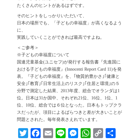
たくさんのヒントがあるはずです。
そのヒントをしっかりいただいて、
日本の場所でも、「子どもの幸福度」が高くなるよう
に、
実践していくことができれば最高ですよね。
＜ご参考＞
※子どもの幸福度について
国連児童基金(ユニセフ)が発行する報告書『先進国に
おける子どもの幸福度』(Innocenti Report Card 11)を発
表。『子どもの幸福度』を、｢物質的豊かさ｣｢健康と
安全｣｢教育｣｢日常生活上のリスク｣｢住居と環境｣の５
分野で測定した結果、2013年度、総合でオランダは1
位。日本は31か国中、それぞれ21位、16位、1位、1
位、10位、総合では６位となった。日本もトップクラ
スだったが、項目によるばらつきと差が大きいことが
問題とされた。毎年発表さえれています。
T
Fa
E
Li
M
W
C
共