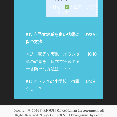
木村祐理
人生アップデ
ートラジオ
#15 自己肯定感を良い状態に
09:06
保つ方法
＃14 家庭で実践！オランダ
10:10
流の教育を、日本で実践する
一番簡単な方法は・・・
#13 オランダの小学校、宿題
04:56
なし！？
Copyright © 2026年
木村祐理 | Office Human Empowerment
. All
Rights Reserved.
プライバシーポリシー
| Clean Journal by
Catch