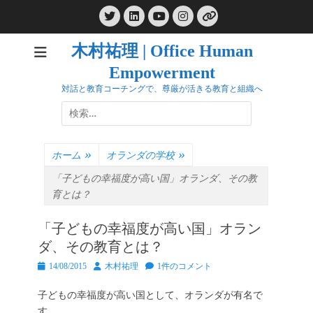
コ
Twitter
LinkedIn
Instagram
ン
YouTube
リ
ン
テ
ク
木村祐理 | Office Human
ン
Empowerment
ツ
へ
対話と教育コーチングで、尊厳が活きる教育と組織へ
ス
検
キ
索:
ッ
プ
ホーム
»
オランダの学校
»
「子どもの幸福度が高い国」オランダ、その教
育とは？
「子どもの幸福度が高い国」オラン
ダ、その教育とは？
投
投
14/08/2015
木村祐理
1件のコメント
稿
稿
日
者
子どもの幸福度が高い国として、オランダが有名で
す。