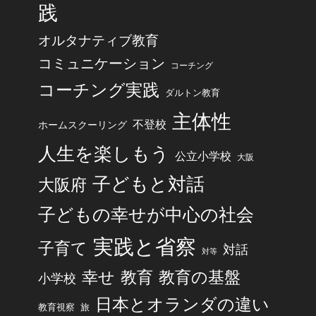
践
オルタナティブ教育
コミュニケーション
コーチング
コーチング実践
ダルトン教育
主体性
不登校
ホームスクーリング
人生を楽しもう
公立小学校
大阪
子どもと対話
大阪府
子どもの幸せが中心の社会
実践と省察
子育て
対話
対等
幸せ
教育
教育の基盤
小学校
日本とオランダの違い
旅
教育視察