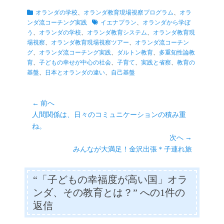
wi
ce
m
ne
es
ha
op
有
カ
オランダの学校
、
オランダ教育現場視察プログラム
、
オラ
tte
bo
ail
se
ts
y
テ
タ
ンダ流コーチング実践
イエナプラン
、
オランダから学ぼ
r
ok
ng
A
Li
ゴ
グ
う
、
オランダの学校
、
オランダ教育システム
、
オランダ教育現
リ
場視察
、
オランダ教育現場視察ツアー
、
オランダ流コーチン
er
pp
nk
ー
グ
、
オランダ流コーチング実践
、
ダルトン教育
、
多重知性論教
育
、
子どもの幸せが中心の社会
、
子育て
、
実践と省察
、
教育の
基盤
、
日本とオランダの違い
、
自己基盤
投
← 前へ
前
人間関係は、日々のコミュニケーションの積み重
稿
の
ね。
ナ
投
次へ →
ビ
稿:
次
みんなが大満足！金沢出張＊子連れ旅
ゲ
の
ー
投
“「子どもの幸福度が高い国」オラ
シ
稿:
ンダ、その教育とは？” への1件の
ョ
返信
ン