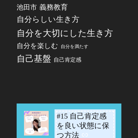
池田市
義務教育
自分らしい生き方
自分を大切にした生き方
自分を楽しむ
自分を満たす
自己基盤
自己肯定感
#15 自己肯定感
-
を良い状態に保
つ方法