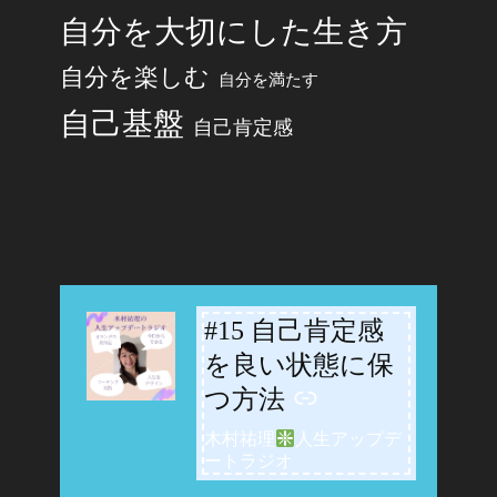
自分を大切にした生き方
自分を楽しむ
自分を満たす
自己基盤
自己肯定感
#15 自己肯定感
-
を良い状態に保
つ方法
木村祐理
人生アップデ
ートラジオ