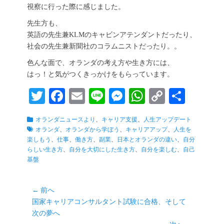
視察に行った際に感じました。
先生方も、
英語の先生兼KLMのキャビンアテンダントだったり、
社会の先生兼新聞社のコラムニストだったり。。
色んな面で、オランダの考え方や生き方には、
はっ！と気がつくきっかけをもらっています。
T
Fa
E
Li
M
W
C
共
wi
ce
m
ne
es
ha
op
有
カ
タ
オランダニュースより
、
キャリア支援
、
人生アップデート
tte
bo
ail
se
ts
y
テ
グ
オランダ
、
オランダから学ぼう
、
キャリアアップ
、
人生を
r
ok
ng
A
Li
ゴ
楽しもう
、
仕事
、
働き方
、
副業
、
日本とオランダの違い
、
自分
リ
らしい生き方
、
自分を大切にした生き方
、
自分を楽しむ
、
自己
er
pp
nk
ー
基盤
投
← 前へ
前
国家キャリアコンサルタント試験に合格、そして
稿
の
次の夢へ
ナ