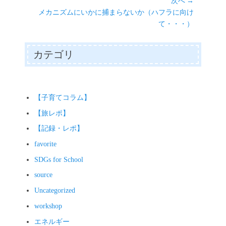
投
次へ →
ビ
稿:
次
メカニズムにいかに捕まらないか（ハフラに向け
ゲ
の
て・・・）
ー
投
シ
稿:
カテゴリ
ョ
ン
【子育てコラム】
【旅レポ】
【記録・レポ】
favorite
SDGs for School
source
Uncategorized
workshop
エネルギー