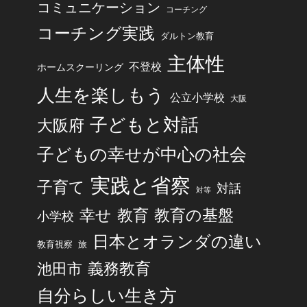
コミュニケーション
コーチング
コーチング実践
ダルトン教育
主体性
不登校
ホームスクーリング
人生を楽しもう
公立小学校
大阪
子どもと対話
大阪府
子どもの幸せが中心の社会
実践と省察
子育て
対話
対等
幸せ
教育
教育の基盤
小学校
日本とオランダの違い
旅
教育視察
池田市
義務教育
自分らしい生き方