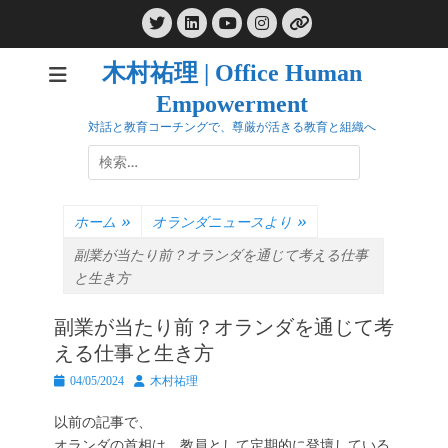
コ
Twitter
LinkedIn
Instagram
ン
YouTube
リ
ン
テ
ク
木村祐理 | Office Human
ン
Empowerment
ツ
へ
対話と教育コーチングで、尊厳が活きる教育と組織へ
ス
検
キ
索:
ッ
プ
ホーム
»
オランダニュースより
»
副業が当たり前？オランダを通じて考える仕事
と生き方
副業が当たり前？オランダを通じて考
える仕事と生き方
投
投
04/05/2024
木村祐理
稿
稿
日
者
以前の記事で、
オランダの首相は、教員として定期的に登壇している