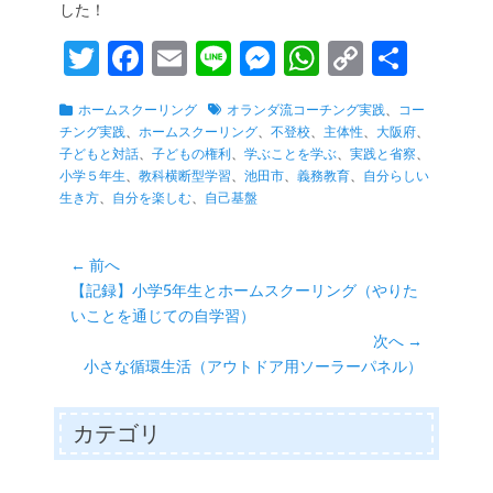
した！
T
Fa
E
Li
M
W
C
共
wi
ce
m
ne
es
ha
op
有
カ
タ
ホームスクーリング
オランダ流コーチング実践
、
コー
tte
bo
ail
se
ts
y
テ
グ
チング実践
、
ホームスクーリング
、
不登校
、
主体性
、
大阪府
、
r
ok
ng
A
Li
ゴ
子どもと対話
、
子どもの権利
、
学ぶことを学ぶ
、
実践と省察
、
リ
小学５年生
、
教科横断型学習
、
池田市
、
義務教育
、
自分らしい
er
pp
nk
ー
生き方
、
自分を楽しむ
、
自己基盤
投
← 前へ
前
【記録】小学5年生とホームスクーリング（やりた
稿
の
いことを通じての自学習）
ナ
投
次へ →
ビ
稿:
次
小さな循環生活（アウトドア用ソーラーパネル）
ゲ
の
ー
投
カテゴリ
シ
稿:
ョ