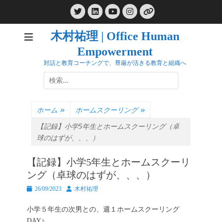
コ
Twitter
LinkedIn
Instagram
ン
YouTube
リ
ン
テ
ク
木村祐理 | Office Human
ン
Empowerment
ツ
へ
対話と教育コーチングで、尊厳が活きる教育と組織へ
ス
検
キ
索:
ッ
プ
ホーム
»
ホームスクーリング
»
【記録】小学5年生とホームスクーリング（卓
球のはずが、、、）
【記録】小学5年生とホームスクーリ
ング（卓球のはずが、、、）
投
投
26/09/2023
木村祐理
稿
稿
日
者
小学５年生の次男との、週１ホームスクーリング
DAY♪