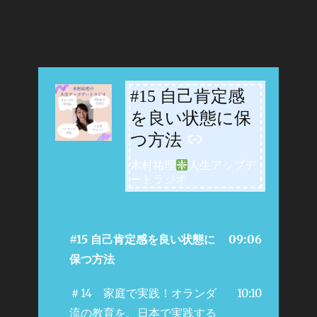
#15 自己肯定感
-
を良い状態に保
つ方法
木村祐理
人生アップデ
ートラジオ
#15 自己肯定感を良い状態に
09:06
保つ方法
＃14 家庭で実践！オランダ
10:10
流の教育を、日本で実践する