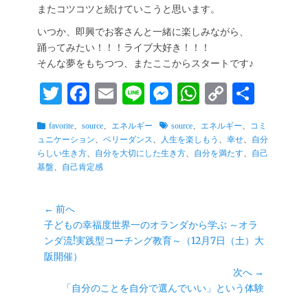
またコツコツと続けていこうと思います。
いつか、即興でお客さんと一緒に楽しみながら、
踊ってみたい！！！ライブ大好き！！！
そんな夢をもちつつ、またここからスタートです♪
T
Fa
E
Li
M
W
C
共
wi
ce
m
ne
es
ha
op
有
カ
タ
favorite
、
source
、
エネルギー
source
、
エネルギー
、
コミ
tte
bo
ail
se
ts
y
テ
グ
ュニケーション
、
ベリーダンス
、
人生を楽しもう
、
幸せ
、
自分
r
ok
ng
A
Li
ゴ
らしい生き方
、
自分を大切にした生き方
、
自分を満たす
、
自己
リ
基盤
、
自己肯定感
er
pp
nk
ー
投
← 前へ
前
子どもの幸福度世界一のオランダから学ぶ ～オラ
稿
の
ンダ流!実践型コーチング教育～（12月7日（土）大
ナ
投
阪開催）
ビ
稿:
次へ →
ゲ
次
「自分のことを自分で選んでいい」という体験
ー
の