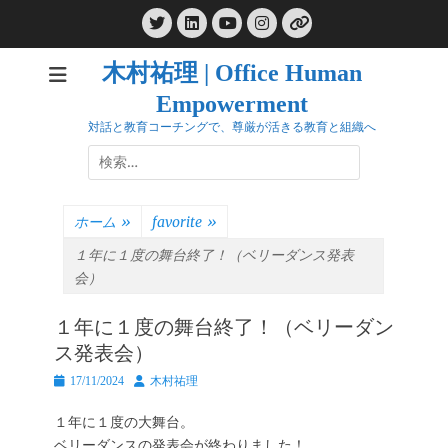
コ
Twitter
LinkedIn
Instagram
ン
YouTube
リ
ン
テ
ク
木村祐理 | Office Human
ン
Empowerment
ツ
へ
対話と教育コーチングで、尊厳が活きる教育と組織へ
ス
検
キ
索:
ッ
プ
ホーム
»
favorite
»
１年に１度の舞台終了！（ベリーダンス発表
会）
１年に１度の舞台終了！（ベリーダン
ス発表会）
投
投
17/11/2024
木村祐理
稿
稿
日
者
１年に１度の大舞台。
ベリーダンスの発表会が終わりました！