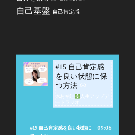
自己基盤
自己肯定感
#15 自己肯定感
-
を良い状態に保
つ方法
木村祐理
人生アップデ
ートラジオ
#15 自己肯定感を良い状態に
09:06