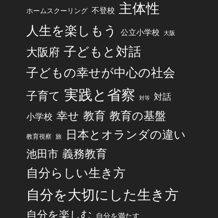
主体性
不登校
ホームスクーリング
人生を楽しもう
公立小学校
大阪
子どもと対話
大阪府
子どもの幸せが中心の社会
実践と省察
子育て
対話
対等
幸せ
教育
教育の基盤
小学校
日本とオランダの違い
旅
教育視察
池田市
義務教育
自分らしい生き方
自分を大切にした生き方
自分を楽しむ
自分を満たす