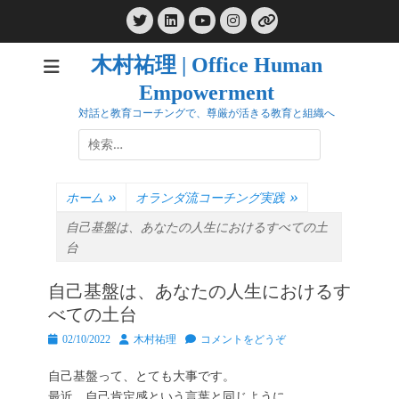
コ
Twitter
LinkedIn
Instagram
ン
YouTube
リ
ン
テ
ク
木村祐理 | Office Human
ン
Empowerment
ツ
へ
対話と教育コーチングで、尊厳が活きる教育と組織へ
ス
検
キ
索:
ッ
プ
ホーム
»
オランダ流コーチング実践
»
自己基盤は、あなたの人生におけるすべての土
台
自己基盤は、あなたの人生におけるす
べての土台
投
投
02/10/2022
木村祐理
コメントをどうぞ
稿
稿
日
者
自己基盤って、とても大事です。
最近、自己肯定感という言葉と同じように、