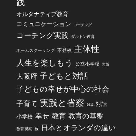
践
オルタナティブ教育
コミュニケーション
コーチング
コーチング実践
ダルトン教育
主体性
不登校
ホームスクーリング
人生を楽しもう
公立小学校
大阪
子どもと対話
大阪府
子どもの幸せが中心の社会
実践と省察
子育て
対話
対等
幸せ
教育
教育の基盤
小学校
日本とオランダの違い
旅
教育視察