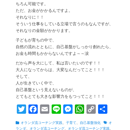
ちろん可能です。
ただ、お金がかかるんですよ。
それなりに！！
そういう仕事をしている立場で言うのもなんですが、
それなりの金額がかかります。
子どもが育ちの中で、
自然の流れとともに、自己基盤がしっかり創れたら、
お金も時間もかからないんですよ～～涙
だから声を大にして、私は言いたいのです！！
大人になってからは、大変なんだってこと！！！
そして、
人が生きていく中で、
自己基盤という見えないものが、
とてもとても大きな影響力をもつってこと！！！
T
Fa
E
Li
M
W
C
共
wi
ce
m
ne
es
ha
op
有
カ
タ
オランダ流コーチング実践
、
子育て
、
自己基盤強化
オ
tte
bo
ail
se
ts
y
テ
グ
ランダ
、
オランダ流コーチング
、
オランダ流コーチング実践
、