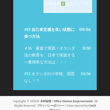
木村祐理
人生アップデ
ートラジオ
#15 自己肯定感を良い状態に
09:06
保つ方法
＃14 家庭で実践！オランダ
10:10
流の教育を、日本で実践する
一番簡単な方法は・・・
#13 オランダの小学校、宿題
04:56
なし！？
Copyright © 2026年
木村祐理 | Office Human Empowerment
. All
Rights Reserved.
プライバシーポリシー
| Clean Journal by
Catch
Themes