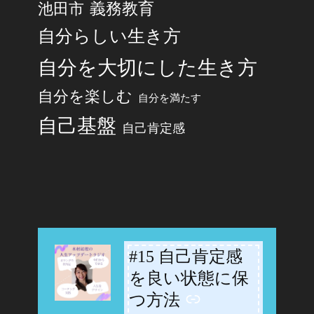
池田市
義務教育
自分らしい生き方
自分を大切にした生き方
自分を楽しむ
自分を満たす
自己基盤
自己肯定感
#15 自己肯定感
-
を良い状態に保
つ方法