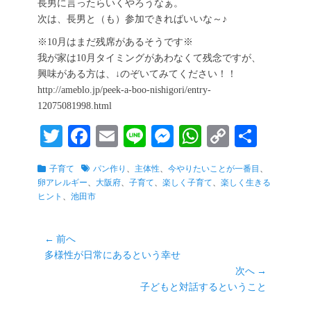
長男に言ったらいくやろうなぁ。
次は、長男と（も）参加できればいいな～♪
※10月はまだ残席があるそうです※
我が家は10月タイミングがあわなくて残念ですが、
興味がある方は、↓のぞいてみてください！！
http://ameblo.jp/peek-a-boo-nishigori/entry-
12075081998.html
T
Fa
E
Li
M
W
C
共
wi
ce
m
ne
es
ha
op
有
カ
タ
子育て
パン作り
、
主体性
、
今やりたいことが一番目
、
tte
bo
ail
se
ts
y
テ
グ
卵アレルギー
、
大阪府
、
子育て
、
楽しく子育て
、
楽しく生きる
r
ok
ng
A
Li
ゴ
ヒント
、
池田市
リ
er
pp
nk
ー
投
← 前へ
前
多様性が日常にあるという幸せ
稿
の
次へ →
ナ
投
次
子どもと対話するということ
ビ
稿:
の