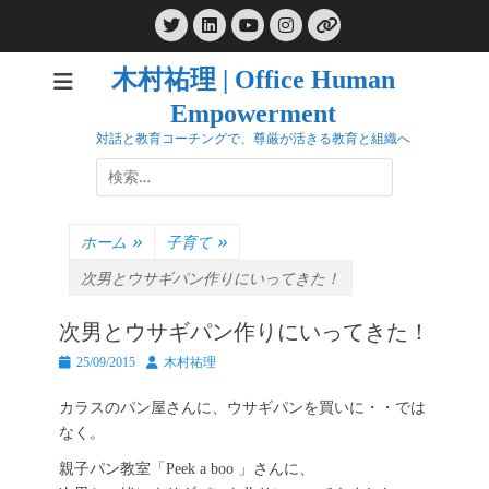
コ
Twitter
LinkedIn
Instagram
ン
YouTube
リ
ン
テ
ク
木村祐理 | Office Human
ン
Empowerment
ツ
へ
対話と教育コーチングで、尊厳が活きる教育と組織へ
ス
検
キ
索:
ッ
プ
ホーム
»
子育て
»
次男とウサギパン作りにいってきた！
次男とウサギパン作りにいってきた！
投
投
25/09/2015
木村祐理
稿
稿
日
者
カラスのパン屋さんに、ウサギパンを買いに・・では
なく。
親子パン教室「Peek a boo 」さんに、