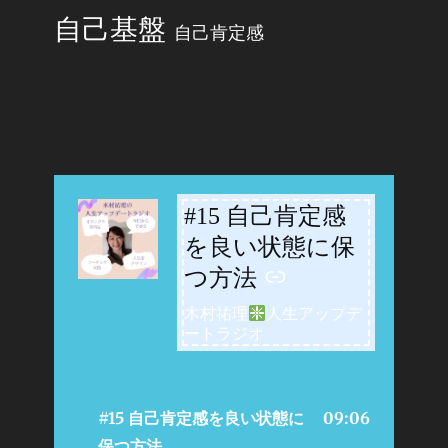
自己基盤
自己肯定感
#15 自己肯定感
-
を良い状態に保
つ方法
木村祐理
人生アップデ
ートラジオ
#15 自己肯定感を良い状態に
09:06
保つ方法