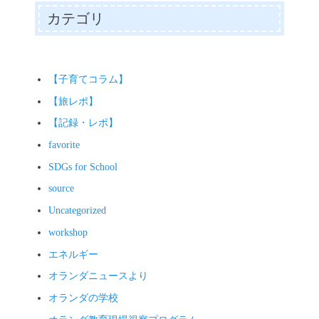
ゲ
投
カテゴリ
ー
稿:
シ
ョ
ン
【子育てコラム】
【旅レポ】
【記録・レポ】
favorite
SDGs for School
source
Uncategorized
workshop
エネルギー
オランダニュースより
オランダの学校