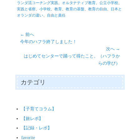
r
ok
ng
A
Li
ゴ
ランダ流コーチング実践
、
オルタナティブ教育
、
公立小学校
、
リ
実践と省察
、
小学校
、
教育
、
教育の基盤
、
教育の自由
、
日本と
er
pp
nk
ー
オランダの違い
、
自由と責任
投
← 前へ
前
今年のハフラ終了しました！
稿
の
次へ →
ナ
投
次
はじめてセンターで踊って得たこと。（ハフラか
ビ
稿:
の
らの学び）
ゲ
投
ー
稿:
カテゴリ
シ
ョ
ン
【子育てコラム】
【旅レポ】
【記録・レポ】
favorite