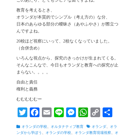
このあたり、とてもシビアな面ですよね。
教育を考えるとき、
オランダが本質的でシンプル（考え方の）な分、
日本のあらゆる部分の曖昧さ（あやふやさ）が際立つ
んですよね。
20校ほど視察にいって、2校なくなっていました。
（合併含め）
いろんな視点から、探究のきっかけが生まれてくる。
そんなこんなで、今日もオランダと教育への探究が止
まらない。。。。
自由と責任
権利と義務
むむむむむー
T
Fa
E
Li
M
W
C
共
wi
ce
m
ne
es
ha
op
有
カ
タ
オランダの学校
、
オルタナティブ教育
オランダ
、
オラ
tte
bo
ail
se
ts
y
テ
グ
ンダから学ぼう
、
オランダの学校
、
オランダ教育現場視察
、
オ