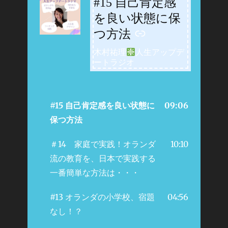
#15 自己肯定感
-
を良い状態に保
つ方法
木村祐理
人生アップデ
ートラジオ
#15 自己肯定感を良い状態に
09:06
保つ方法
＃14 家庭で実践！オランダ
10:10
流の教育を、日本で実践する
一番簡単な方法は・・・
#13 オランダの小学校、宿題
04:56
なし！？