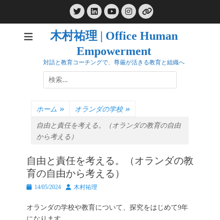
コ
Twitter
LinkedIn
Instagram
ン
YouTube
リ
ン
テ
ク
木村祐理 | Office Human
ン
Empowerment
ツ
へ
対話と教育コーチングで、尊厳が活きる教育と組織へ
ス
検
キ
索:
ッ
プ
ホーム
»
オランダの学校
»
自由と責任を考える。（オランダの教育の自由
から考える）
自由と責任を考える。（オランダの教
育の自由から考える）
投
投
14/05/2024
木村祐理
稿
稿
日
者
オランダの学校や教育について、探究をはじめて9年
になります。